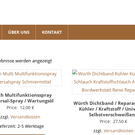
ÜBER UNS
KONTAKT
Nach
gebnisse werden angezeigt
Beliebtheit
sortiert
h Multifunktionsspray
rsal-Spray / Wartungsöl
Würth Dichtband / Repar
Price:
12,00
€
Kühler / Kraftstoff / Univ
Selbstverschweiße
zzgl.
Versandkosten
Price:
27,50
€
ieferzeit:
2-5 Werktage
zzgl.
Versandkosten