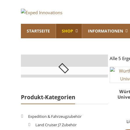
Skip
Exped
to
content
Innovations
STARTSEITE
SHOP
INFORMATIONEN
Solutions
for
your
Overland
Alle 5 Er
Adventure
Würt
Produkt-Kategorien
Unive
Expedition & Fahrzeugzubehör
L
Land Cruiser J7 Zubehör