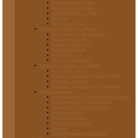
Lampen und Leuchten
Schalter und Zubehör
Scheibenwischer / Teile
Sonstige
Tachos und Teile
Getriebe / Kühlsystem / Motor
Aggregate und Riementrieb
Ansaugung / Luft
Getriebe / Kupplung
Kraftstoff-System
Kühlsystem
Öl- / Schmiersystem
Fahrwerk / Federung / Lenkung
Anschläge / Puffer
Blattfeder-Buchsen / Schäkel / Teile
Buchsen / Gummis
Lenkung / Lenkstange / Spurstange
Innenausstattung
Abedeckungen / Verkleidungen Sonstige
Armaturenbrett-Verkleidungen
Bodenbeläge / Einstiegsleisten
Griffe und Hebel
Heizung / Lüftung
Knöpfe und Schalter
Sonstige
Türverkleidungen / Zubehör