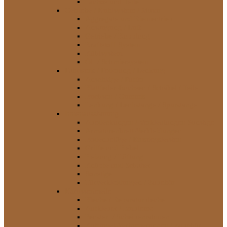
Tachos und Teile
Getriebe / Kühlsystem / Motor
Aggregate und Riementrieb
Ansaugung / Luft
Getriebe / Kupplung
Kraftstoff-System
Kühlsystem
Öl- / Schmiersystem
Fahrwerk / Federung / Lenkung
Anschläge / Puffer
Blattfeder-Buchsen / Schäkel / Teile
Buchsen / Gummis
Lenkung / Lenkstange / Spurstange
Innenausstattung
Abedeckungen / Verkleidungen Sonstige
Armaturenbrett-Verkleidungen
Bodenbeläge / Einstiegsleisten
Griffe und Hebel
Heizung / Lüftung
Knöpfe und Schalter
Sonstige
Türverkleidungen / Zubehör
Karosserieteile
Bleche / Reparaturbleche
Aufkleber / Embleme
Fenster- / Scheibenrahmen
Kotflügel-Verbreiterungen / Zubehör