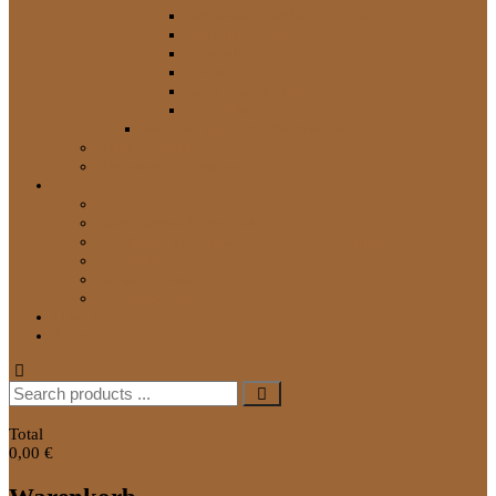
Schlösser / Schließzylinder
Schmutzfänger
Spiegel
Sonstige
Tank / Tank-Teile
Tür-Teile
Service Teile und Werkzeuge
Neue Produkte
Werkstatthandbücher
Informationen
FAQ
Technisches Know-How
Ersatzteile auf Reisen für den LandCruiser J7
Newsletter
Versandkosten
Zahlungsarten
Über uns
Kontakt
Search
for:
0
Total
0,00 €