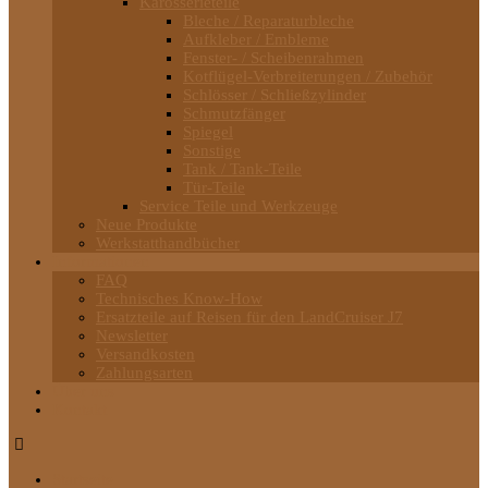
Karosserieteile
Bleche / Reparaturbleche
Aufkleber / Embleme
Fenster- / Scheibenrahmen
Kotflügel-Verbreiterungen / Zubehör
Schlösser / Schließzylinder
Schmutzfänger
Spiegel
Sonstige
Tank / Tank-Teile
Tür-Teile
Service Teile und Werkzeuge
Neue Produkte
Werkstatthandbücher
Informationen
FAQ
Technisches Know-How
Ersatzteile auf Reisen für den LandCruiser J7
Newsletter
Versandkosten
Zahlungsarten
Über uns
Kontakt
Startseite