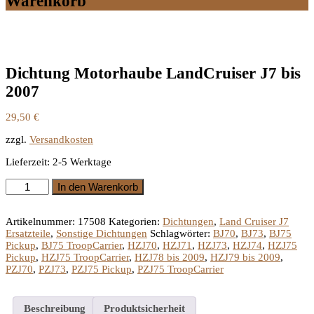
Warenkorb
Dichtung Motorhaube LandCruiser J7 bis
2007
29,50
€
zzgl.
Versandkosten
Lieferzeit:
2-5 Werktage
Dichtung
In den Warenkorb
Motorhaube
LandCruiser
J7
Artikelnummer:
17508
Kategorien:
Dichtungen
,
Land Cruiser J7
bis
Ersatzteile
,
Sonstige Dichtungen
Schlagwörter:
BJ70
,
BJ73
,
BJ75
2007
Pickup
,
BJ75 TroopCarrier
,
HZJ70
,
HZJ71
,
HZJ73
,
HZJ74
,
HZJ75
Menge
Pickup
,
HZJ75 TroopCarrier
,
HZJ78 bis 2009
,
HZJ79 bis 2009
,
PZJ70
,
PZJ73
,
PZJ75 Pickup
,
PZJ75 TroopCarrier
Beschreibung
Produktsicherheit