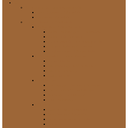
Shop
Expedition & Fahrzeugzubehör
Land Cruiser J7 Zubehör
Universal Zubehör
Land Cruiser J7 Ersatzteile
Achse und Antriebs-Teile
Achs-Dichtungen / Dichtsätze
Achs-Teile Sonstige
Antriebswellen / Kreuzgelenke
Differentiale und Sperren
Freilaufnaben / Nabenteile
Bremssystem / Handbremse
Ankerbleche
Bremsbeläge und Scheiben
Bremse Sonstige
Handbremse
Dichtungen
Dichtungen Fenster / Scheiben
FRP / Hardtop-Dichtungen
Sonstige Dichtungen
Tür-Dichtungen
Elektrik
Lampen und Leuchten
Schalter und Zubehör
Scheibenwischer / Teile
Sonstige