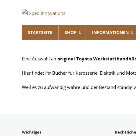
Skip
Exped
to
content
Innovations
STARTSEITE
SHOP
INFORMATIONEN
Solutions
for
your
Overland
Eine Auswahl an
original Toyota Werkstatthandbü
Adventure
Hier findet Ihr Bücher für Karosserie, Elektrik und Mot
Weil es zu aufwändig währe und der Bestand ständig w
Wichtiges
Rechtlich