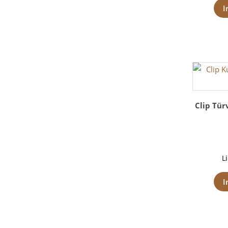
I
Clip Tür
L
I