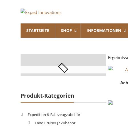
Skip
Exped
to
content
Innovations
STARTSEITE
SHOP
INFORMATIONEN
Solutions
for
your
Overland
Ergebniss
Adventure
Ach
Produkt-Kategorien
Expedition & Fahrzeugzubehör
Land Cruiser J7 Zubehör