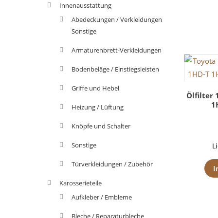
Innenausstattung
Abedeckungen / Verkleidungen
Sonstige
Armaturenbrett-Verkleidungen
Bodenbeläge / Einstiegsleisten
Griffe und Hebel
Ölfilter 
1
Heizung / Lüftung
Knöpfe und Schalter
Sonstige
L
Türverkleidungen / Zubehör
I
Karosserieteile
Aufkleber / Embleme
Bleche / Reparaturbleche