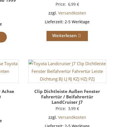
 ab 1999
Price:
6,99
€
zzgl.
Versandkosten
Lieferzeit:
2-5 Werktage
e
Weiterlesen
r Achse
Clip Dichtleiste Außen Fenster
0
Fahrertür / Beifahrertür
LandCruiser J7
Price:
3,99
€
zzgl.
Versandkosten
e
Lieferzeit:
2-5 Werktage