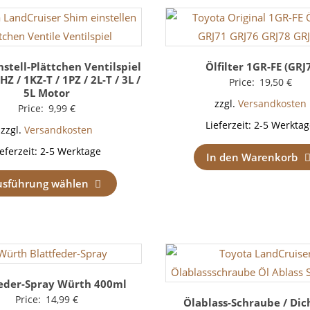
nstell-Plättchen Ventilspiel
Ölfilter 1GR-FE (GRJ
HZ / 1KZ-T / 1PZ / 2L-T / 3L /
Price:
19,50
€
5L Motor
zzgl.
Versandkosten
Price:
9,99
€
Lieferzeit:
2-5 Werktag
zzgl.
Versandkosten
ieferzeit:
2-5 Werktage
In den Warenkorb
usführung wählen
feder-Spray Würth 400ml
Price:
14,99
€
Ölablass-Schraube / Dic