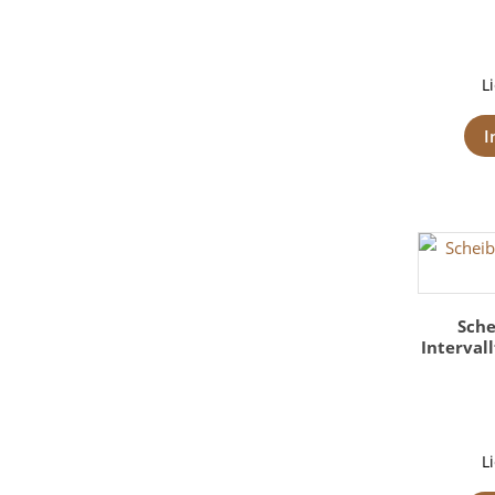
L
I
Sch
Interval
L