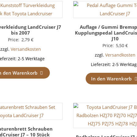
verkleidung LandCruiser J7
Auflage / Gummi Bremsp
bis 2007
Kupplungspedal LandCruiser
J10
Price:
2,79
€
Price:
5,50
€
zzgl.
Versandkosten
zzgl.
Versandkosten
ieferzeit:
2-5 Werktage
Lieferzeit:
2-5 Werktag
n den Warenkorb
In den Warenkorb
turenbrett Schrauben
dCruiser J7 – 10 Stück