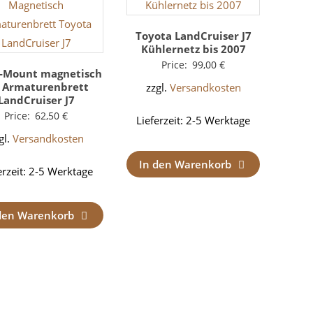
Toyota LandCruiser J7
Kühlernetz bis 2007
Price:
99,00
€
i-Mount magnetisch
r Armaturenbrett
zzgl.
Versandkosten
LandCruiser J7
Price:
62,50
€
Lieferzeit:
2-5 Werktage
gl.
Versandkosten
In den Warenkorb
erzeit:
2-5 Werktage
den Warenkorb