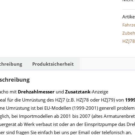
Artik
Fahrz
Zubeh
HZJ78
chreibung
Produktsicherheit
schreibung
acho mit
Drehzahlmesser
und
Zusatztank
-Anzeige
deal für die Umrüstung des HZJ7 (z.B. HZJ78 oder HZJ79) von
1999
ine Umrüstung ist bei EU-Modellen (1999-2001) generell problem
lich, bei Importmodellen ab 2001 bis 2007 (altes Armaturenbrett
uergerät ab Werk verbaut ist oder an der Einspritzpumpe das Dreh
her sind fragen Sie einfach bei uns per Email oder telefonisch an.