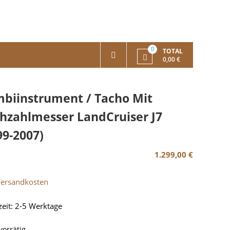
0
TOTAL
0,00 €
biinstrument / Tacho Mit
hzahlmesser LandCruiser J7
99-2007)
1.299,00
€
Versandkosten
zeit:
2-5 Werktage
vorrätig