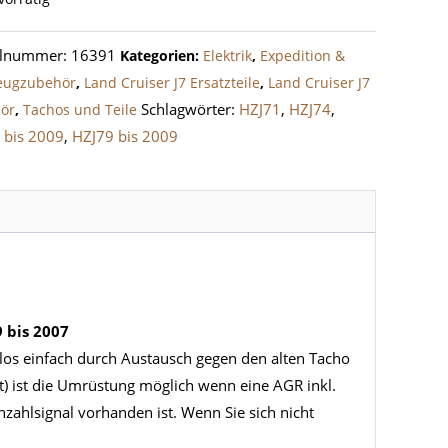
elnummer:
16391
Kategorien:
Elektrik
,
Expedition &
eugzubehör
,
Land Cruiser J7 Ersatzteile
,
Land Cruiser J7
Schlagwörter:
HZJ71
,
HZJ74
,
ör
,
Tachos und Teile
 bis 2009
,
HZJ79 bis 2009
 bis 2007
los einfach durch Austausch gegen den alten Tacho
) ist die Umrüstung möglich wenn eine AGR inkl.
zahlsignal vorhanden ist. Wenn Sie sich nicht