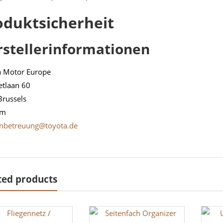
oduktsicherheit
rstellerinformationen
a Motor Europe
etlaan 60
Brussels
um
nbetreuung@toyota.de
ted products