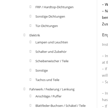
– W
FRP / Hardtop-Dichtungen
– N
Sonstige Dichtungen
ben
Zus
Tür-Dichtungen
En
Elektrik
Lampen und Leuchten
Ins
Schalter und Zubehör
– I
Scheibenwischer / Teile
at 
– I
Sonstige
wil
Tachos und Teile
– S
Fahrwerk / Federung / Lenkung
– I
Anschläge / Puffer
has
Blattfeder-Buchsen / Schäkel / Teile
– I