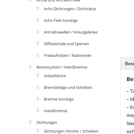
Achs-Dichtungen / Dichtsätze
Achs-Teile Sonstige
Antriebswellen / Kreuzgelenke
Differentiale und Sperren
Freilaufnaben / Nabenteile
Bes
Bremssystem / Handbremse
Ankerbleche
Be
Bremsbeläge und Scheiben
– T
– I
Bremse Sonstige
– E
Handbremse
mög
Dichtungen
Ste
Dichtungen Fenster / Scheiben
sic