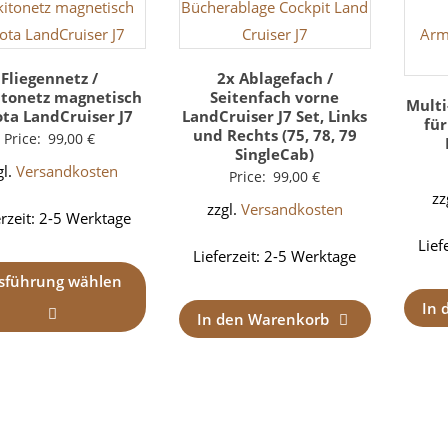
Fliegennetz /
2x Ablagefach /
tonetz magnetisch
Seitenfach vorne
Mult
ta LandCruiser J7
LandCruiser J7 Set, Links
fü
und Rechts (75, 78, 79
Price:
99,00
€
SingleCab)
gl.
Versandkosten
Price:
99,00
€
zz
zzgl.
Versandkosten
erzeit:
2-5 Werktage
Lief
Lieferzeit:
2-5 Werktage
sführung wählen
In 
In den Warenkorb