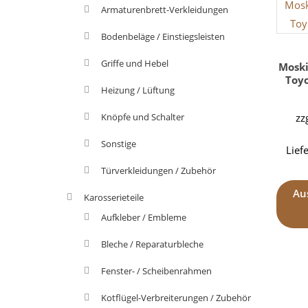
Armaturenbrett-Verkleidungen
Bodenbeläge / Einstiegsleisten
Griffe und Hebel
Moski
Toyo
Heizung / Lüftung
Knöpfe und Schalter
zz
Sonstige
Lief
Türverkleidungen / Zubehör
Au
Karosserieteile
Aufkleber / Embleme
Bleche / Reparaturbleche
Fenster- / Scheibenrahmen
Kotflügel-Verbreiterungen / Zubehör