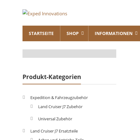
Skip
Exped
to
content
Innovations
STARTSEITE
SHOP
INFORMATIONEN
Solutions
for
your
Overland
Adventure
Produkt-Kategorien
Expedition & Fahrzeugzubehör
Land Cruiser J7 Zubehör
Universal Zubehör
Land Cruiser J7 Ersatzteile
Achse und Antriebs-Teile