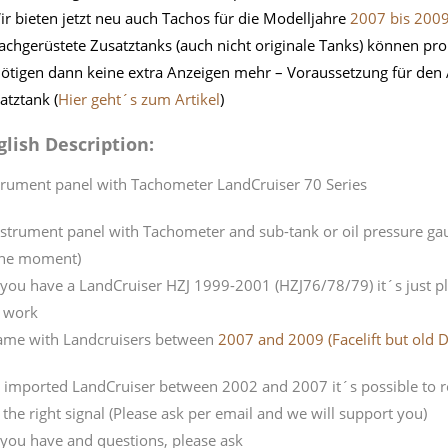
ir bieten jetzt neu auch Tachos für die Modelljahre
2007 bis 2009
achgerüstete Zusatztanks (auch nicht originale Tanks) können p
ötigen dann keine extra Anzeigen mehr – Voraussetzung für den A
atztank (
Hier geht´s zum Artikel
)
glish Description:
trument panel with Tachometer LandCruiser 70 Series
nstrument panel with Tachometer and sub-tank or oil pressure gaug
the moment)
f you have a LandCruiser HZJ 1999-2001 (HZJ76/78/79) it´s just pl
l work
ame with Landcruisers between
2007 and 2009 (Facelift but old 
n imported LandCruiser between 2002 and 2007 it´s possible to re
 the right signal (Please ask per email and we will support you)
f you have and questions, please ask