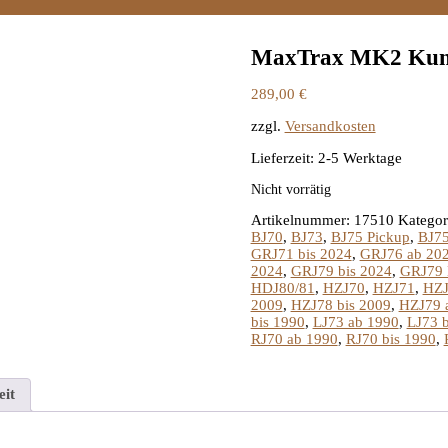
MaxTrax MK2 Kunst
289,00
€
zzgl.
Versandkosten
Lieferzeit:
2-5 Werktage
Nicht vorrätig
Artikelnummer:
17510
Kategor
BJ70
,
BJ73
,
BJ75 Pickup
,
BJ75
GRJ71 bis 2024
,
GRJ76 ab 20
2024
,
GRJ79 bis 2024
,
GRJ79 
HDJ80/81
,
HZJ70
,
HZJ71
,
HZJ
2009
,
HZJ78 bis 2009
,
HZJ79 
bis 1990
,
LJ73 ab 1990
,
LJ73 b
RJ70 ab 1990
,
RJ70 bis 1990
,
eit