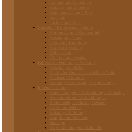
Lampen und Leuchten
Schalter und Zubehör
Scheibenwischer / Teile
Sonstige
Tachos und Teile
Getriebe / Kühlsystem / Motor
Aggregate und Riementrieb
Ansaugung / Luft
Getriebe / Kupplung
Kraftstoff-System
Kühlsystem
Öl- / Schmiersystem
Fahrwerk / Federung / Lenkung
Anschläge / Puffer
Blattfeder-Buchsen / Schäkel / Teile
Buchsen / Gummis
Lenkung / Lenkstange / Spurstange
Innenausstattung
Abedeckungen / Verkleidungen Sonstige
Armaturenbrett-Verkleidungen
Bodenbeläge / Einstiegsleisten
Griffe und Hebel
Heizung / Lüftung
Knöpfe und Schalter
Sonstige
Türverkleidungen / Zubehör