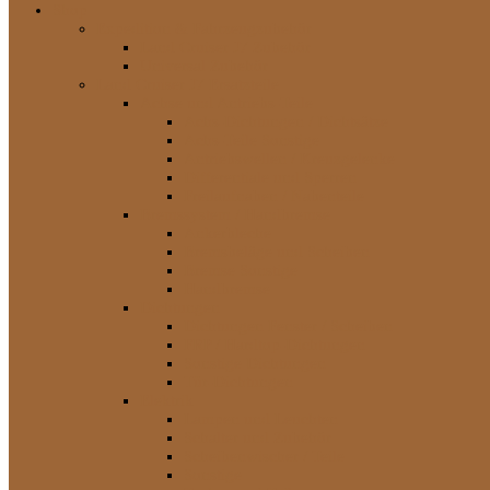
Shop
Expedition & Fahrzeugzubehör
Land Cruiser J7 Zubehör
Universal Zubehör
Land Cruiser J7 Ersatzteile
Achse und Antriebs-Teile
Achs-Dichtungen / Dichtsätze
Achs-Teile Sonstige
Antriebswellen / Kreuzgelenke
Differentiale und Sperren
Freilaufnaben / Nabenteile
Bremssystem / Handbremse
Ankerbleche
Bremsbeläge und Scheiben
Bremse Sonstige
Handbremse
Dichtungen
Dichtungen Fenster / Scheiben
FRP / Hardtop-Dichtungen
Sonstige Dichtungen
Tür-Dichtungen
Elektrik
Lampen und Leuchten
Schalter und Zubehör
Scheibenwischer / Teile
Sonstige