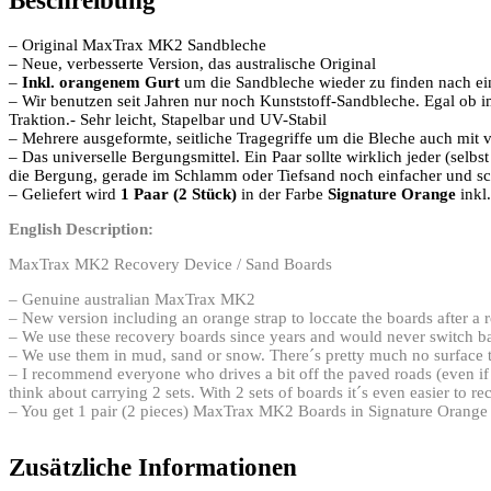
Beschreibung
– Original MaxTrax MK2 Sandbleche
– Neue, verbesserte Version, das australische Original
–
Inkl. orangenem Gurt
um die Sandbleche wieder zu finden nach e
– Wir benutzen seit Jahren nur noch Kunststoff-Sandbleche. Egal ob 
Traktion.- Sehr leicht, Stapelbar und UV-Stabil
– Mehrere ausgeformte, seitliche Tragegriffe um die Bleche auch mit
– Das universelle Bergungsmittel. Ein Paar sollte wirklich jeder (selb
die Bergung, gerade im Schlamm oder Tiefsand noch einfacher und sc
– Geliefert wird
1 Paar (2 Stück)
in der Farbe
Signature Orange
inkl
English Description:
MaxTrax MK2 Recovery Device / Sand Boards
– Genuine australian MaxTrax MK2
– New version including an orange strap to loccate the boards after a 
– We use these recovery boards since years and would never switch b
– We use them in mud, sand or snow. There´s pretty much no surface 
– I recommend everyone who drives a bit off the paved roads (even if 
think about carrying 2 sets. With 2 sets of boards it´s even easier to 
– You get 1 pair (2 pieces) MaxTrax MK2 Boards in Signature Orange 
Zusätzliche Informationen