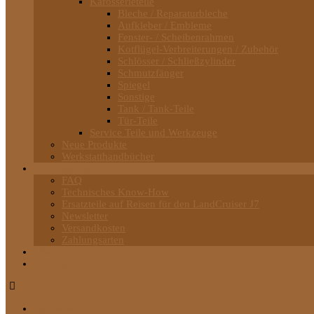
Karosserieteile
Bleche / Reparaturbleche
Aufkleber / Embleme
Fenster- / Scheibenrahmen
Kotflügel-Verbreiterungen / Zubehör
Schlösser / Schließzylinder
Schmutzfänger
Spiegel
Sonstige
Tank / Tank-Teile
Tür-Teile
Service Teile und Werkzeuge
Neue Produkte
Werkstatthandbücher
Informationen
FAQ
Technisches Know-How
Ersatzteile auf Reisen für den LandCruiser J7
Newsletter
Versandkosten
Zahlungsarten
Über uns
Kontakt
Startseite