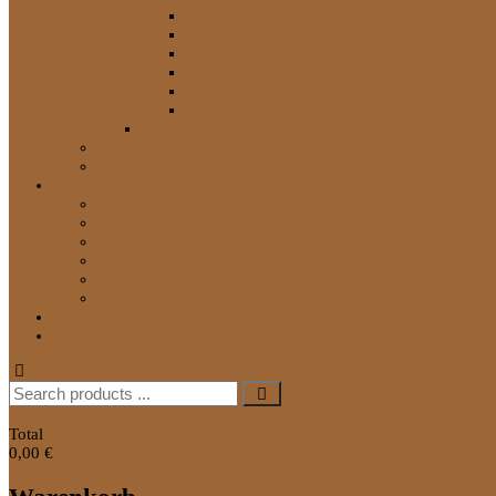
Schlösser / Schließzylinder
Schmutzfänger
Spiegel
Sonstige
Tank / Tank-Teile
Tür-Teile
Service Teile und Werkzeuge
Neue Produkte
Werkstatthandbücher
Informationen
FAQ
Technisches Know-How
Ersatzteile auf Reisen für den LandCruiser J7
Newsletter
Versandkosten
Zahlungsarten
Über uns
Kontakt
Search
for:
0
Total
0,00 €