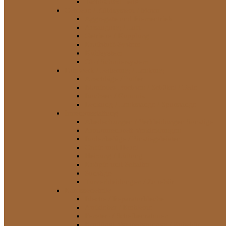
Tachos und Teile
Getriebe / Kühlsystem / Motor
Aggregate und Riementrieb
Ansaugung / Luft
Getriebe / Kupplung
Kraftstoff-System
Kühlsystem
Öl- / Schmiersystem
Fahrwerk / Federung / Lenkung
Anschläge / Puffer
Blattfeder-Buchsen / Schäkel / Teile
Buchsen / Gummis
Lenkung / Lenkstange / Spurstange
Innenausstattung
Abedeckungen / Verkleidungen Sonstige
Armaturenbrett-Verkleidungen
Bodenbeläge / Einstiegsleisten
Griffe und Hebel
Heizung / Lüftung
Knöpfe und Schalter
Sonstige
Türverkleidungen / Zubehör
Karosserieteile
Bleche / Reparaturbleche
Aufkleber / Embleme
Fenster- / Scheibenrahmen
Kotflügel-Verbreiterungen / Zubehör