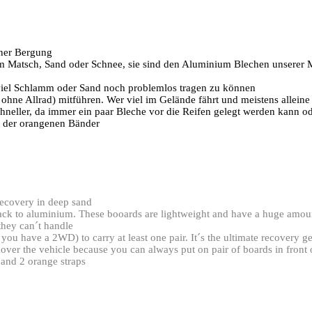
iner Bergung
im Matsch, Sand oder Schnee, sie sind den Aluminium Blechen unserer M
 viel Schlamm oder Sand noch problemlos tragen zu können
st ohne Allrad) mitführen. Wer viel im Gelände fährt und meistens allein
hneller, da immer ein paar Bleche vor die Reifen gelegt werden kann 
. der orangenen Bänder
recovery in deep sand
ack to aluminium. These booards are lightweight and have a huge amou
they can´t handle
you have a 2WD) to carry at least one pair. It´s the ultimate recovery 
recover the vehicle because you can always put on pair of boards in front
and 2 orange straps