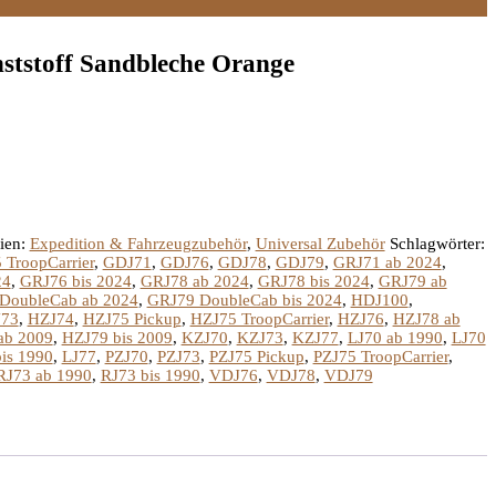
stoff Sandbleche Orange
ien:
Expedition & Fahrzeugzubehör
,
Universal Zubehör
Schlagwörter:
 TroopCarrier
,
GDJ71
,
GDJ76
,
GDJ78
,
GDJ79
,
GRJ71 ab 2024
,
24
,
GRJ76 bis 2024
,
GRJ78 ab 2024
,
GRJ78 bis 2024
,
GRJ79 ab
DoubleCab ab 2024
,
GRJ79 DoubleCab bis 2024
,
HDJ100
,
73
,
HZJ74
,
HZJ75 Pickup
,
HZJ75 TroopCarrier
,
HZJ76
,
HZJ78 ab
ab 2009
,
HZJ79 bis 2009
,
KZJ70
,
KZJ73
,
KZJ77
,
LJ70 ab 1990
,
LJ70
is 1990
,
LJ77
,
PZJ70
,
PZJ73
,
PZJ75 Pickup
,
PZJ75 TroopCarrier
,
RJ73 ab 1990
,
RJ73 bis 1990
,
VDJ76
,
VDJ78
,
VDJ79