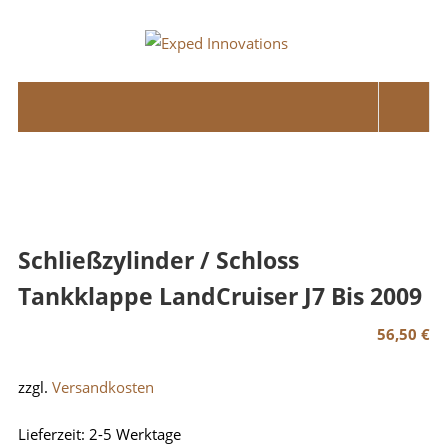
Skip
to
Exped
content
Innovations
Solutions
for
your
Overland
Adventure
Schließzylinder / Schloss
Tankklappe LandCruiser J7 Bis 2009
56,50
€
zzgl.
Versandkosten
Lieferzeit:
2-5 Werktage