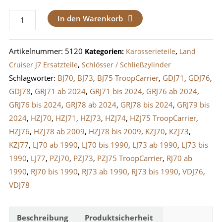
Schließzylinder
In den Warenkorb
/
Schloss
Artikelnummer:
5120
Kategorien:
Karosserieteile
,
Land
Tankklappe
Cruiser J7 Ersatzteile
,
Schlösser / Schließzylinder
LandCruiser
Schlagwörter:
BJ70
,
BJ73
,
BJ75 TroopCarrier
,
GDJ71
,
GDJ76
,
J7
GDJ78
,
GRJ71 ab 2024
,
GRJ71 bis 2024
,
GRJ76 ab 2024
,
bis
GRJ76 bis 2024
,
GRJ78 ab 2024
,
GRJ78 bis 2024
,
GRJ79 bis
2009
2024
,
HZJ70
,
HZJ71
,
HZJ73
,
HZJ74
,
HZJ75 TroopCarrier
,
Menge
HZJ76
,
HZJ78 ab 2009
,
HZJ78 bis 2009
,
KZJ70
,
KZJ73
,
KZJ77
,
LJ70 ab 1990
,
LJ70 bis 1990
,
LJ73 ab 1990
,
LJ73 bis
1990
,
LJ77
,
PZJ70
,
PZJ73
,
PZJ75 TroopCarrier
,
RJ70 ab
1990
,
RJ70 bis 1990
,
RJ73 ab 1990
,
RJ73 bis 1990
,
VDJ76
,
VDJ78
Beschreibung
Produktsicherheit