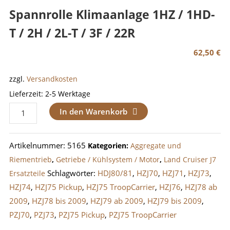
Spannrolle Klimaanlage 1HZ / 1HD-
T / 2H / 2L-T / 3F / 22R
62,50
€
zzgl.
Versandkosten
Lieferzeit:
2-5 Werktage
Spannrolle
In den Warenkorb
Klimaanlage
1HZ
Artikelnummer:
5165
Kategorien:
Aggregate und
/
Riementrieb
,
Getriebe / Kühlsystem / Motor
,
Land Cruiser J7
1HD-
Schlagwörter:
HDJ80/81
,
HZJ70
,
HZJ71
,
HZJ73
,
Ersatzteile
T
HZJ74
,
HZJ75 Pickup
,
HZJ75 TroopCarrier
,
HZJ76
,
HZJ78 ab
/
2009
,
HZJ78 bis 2009
,
HZJ79 ab 2009
,
HZJ79 bis 2009
,
2H
PZJ70
,
PZJ73
,
PZJ75 Pickup
,
PZJ75 TroopCarrier
/