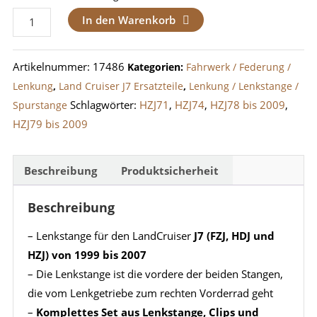
Lenkstange
In den Warenkorb
LandCruiser
J7
Artikelnummer:
17486
Kategorien:
Fahrwerk / Federung /
1999-
Lenkung
,
Land Cruiser J7 Ersatzteile
,
Lenkung / Lenkstange /
2007
Schlagwörter:
HZJ71
,
HZJ74
,
HZJ78 bis 2009
,
Spurstange
Menge
HZJ79 bis 2009
Beschreibung
Produktsicherheit
Beschreibung
– Lenkstange für den LandCruiser
J7 (FZJ, HDJ und
HZJ) von 1999 bis 2007
– Die Lenkstange ist die vordere der beiden Stangen,
die vom Lenkgetriebe zum rechten Vorderrad geht
–
Komplettes Set aus Lenkstange, Clips und