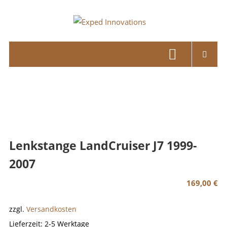
Skip
to
Exped
content
Innovations
Solutions
for
your
Overland
Adventure
Lenkstange LandCruiser J7 1999-
2007
169,00
€
zzgl.
Versandkosten
Lieferzeit:
2-5 Werktage