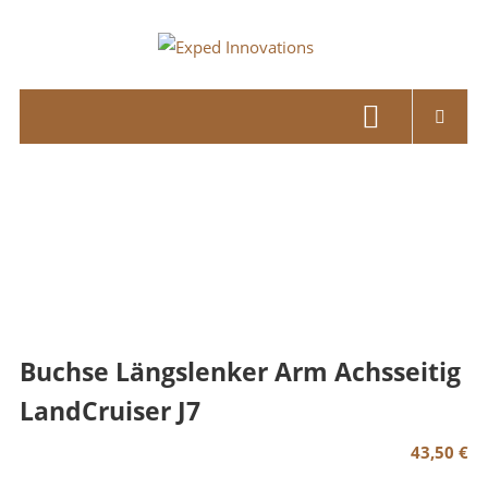
Skip
to
Exped
content
Innovations
Solutions
for
your
Overland
Adventure
Buchse Längslenker Arm Achsseitig
LandCruiser J7
43,50
€