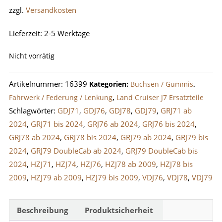
zzgl.
Versandkosten
Lieferzeit:
2-5 Werktage
Nicht vorrätig
Artikelnummer:
16399
Kategorien:
Buchsen / Gummis
,
Fahrwerk / Federung / Lenkung
,
Land Cruiser J7 Ersatzteile
Schlagwörter:
GDJ71
,
GDJ76
,
GDJ78
,
GDJ79
,
GRJ71 ab
2024
,
GRJ71 bis 2024
,
GRJ76 ab 2024
,
GRJ76 bis 2024
,
GRJ78 ab 2024
,
GRJ78 bis 2024
,
GRJ79 ab 2024
,
GRJ79 bis
2024
,
GRJ79 DoubleCab ab 2024
,
GRJ79 DoubleCab bis
2024
,
HZJ71
,
HZJ74
,
HZJ76
,
HZJ78 ab 2009
,
HZJ78 bis
2009
,
HZJ79 ab 2009
,
HZJ79 bis 2009
,
VDJ76
,
VDJ78
,
VDJ79
Beschreibung
Produktsicherheit