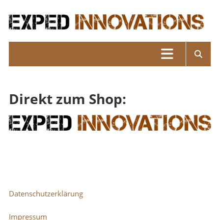
Skip
to
content
Exped
Innovations
Solutions
for
Direkt zum Shop:
your
Overland
Adventure
Datenschutzerklärung
Impressum