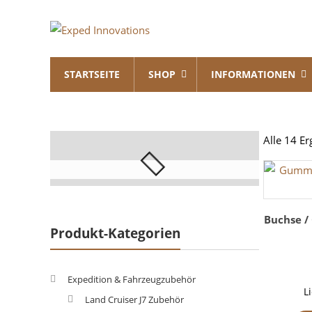
Skip
Exped
to
content
Innovations
STARTSEITE
SHOP
INFORMATIONEN
Solutions
for
your
Overland
Alle 14 E
Adventure
Buchse / 
Produkt-Kategorien
Expedition & Fahrzeugzubehör
L
Land Cruiser J7 Zubehör