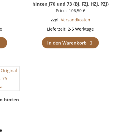
hinten J70 und 73 (BJ, FZJ, HZJ, PZJ)
Price:
106,50
€
zzgl.
Versandkosten
e
Lieferzeit:
2-5 Werktage
In den Warenkorb
n hinten
e