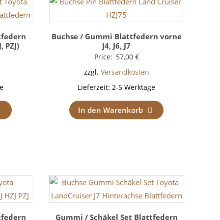
tfedern
Buchse / Gummi Blattfedern vorne
J, PZJ)
J4, J6, J7
Price:
57,00
€
zzgl.
Versandkosten
e
Lieferzeit:
2-5 Werktage
In den Warenkorb
tfedern
Gummi / Schäkel Set Blattfedern