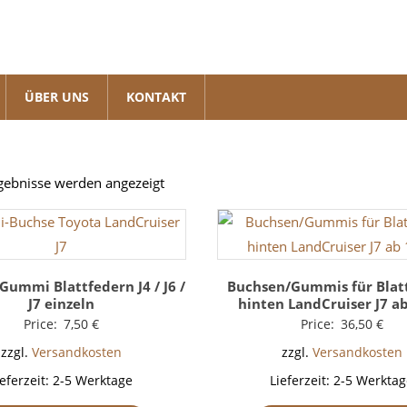
ÜBER UNS
KONTAKT
Nach
rgebnisse werden angezeigt
Beliebtheit
sortiert
Gummi Blattfedern J4 / J6 /
Buchsen/Gummis für Blat
J7 einzeln
hinten LandCruiser J7 a
Price:
7,50
€
Price:
36,50
€
zzgl.
Versandkosten
zzgl.
Versandkosten
ieferzeit:
2-5 Werktage
Lieferzeit:
2-5 Werktag