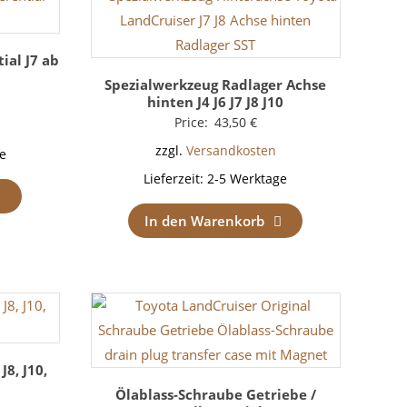
ial J7 ab
Spezialwerkzeug Radlager Achse
hinten J4 J6 J7 J8 J10
Price:
43,50
€
zzgl.
Versandkosten
e
Lieferzeit:
2-5 Werktage
In den Warenkorb
J8, J10,
Ölablass-Schraube Getriebe /