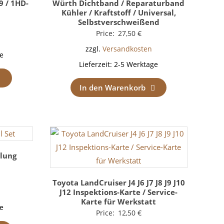
9 / 1HD-
Würth Dichtband / Reparaturband
Kühler / Kraftstoff / Universal,
Selbstverschweißend
Price:
27,50
€
zzgl.
Versandkosten
e
Lieferzeit:
2-5 Werktage
In den Warenkorb
plung
Toyota LandCruiser J4 J6 J7 J8 J9 J10
J12 Inspektions-Karte / Service-
Karte für Werkstatt
e
Price:
12,50
€