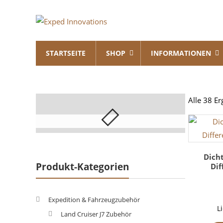
Skip
Exped
to
content
Innovations
STARTSEITE
SHOP
INFORMATIONEN
Solutions
for
your
Overland
Alle 38 E
Adventure
Dich
Produkt-Kategorien
Dif
Expedition & Fahrzeugzubehör
L
Land Cruiser J7 Zubehör