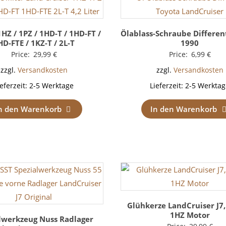
1HZ / 1PZ / 1HD-T / 1HD-FT /
Ölablass-Schraube Different
HD-FTE / 1KZ-T / 2L-T
1990
Price:
29,99
€
Price:
6,99
€
zzgl.
Versandkosten
zzgl.
Versandkosten
ieferzeit:
2-5 Werktage
Lieferzeit:
2-5 Werktag
n den Warenkorb
In den Warenkorb
Glühkerze LandCruiser J7, 
1HZ Motor
lwerkzeug Nuss Radlager