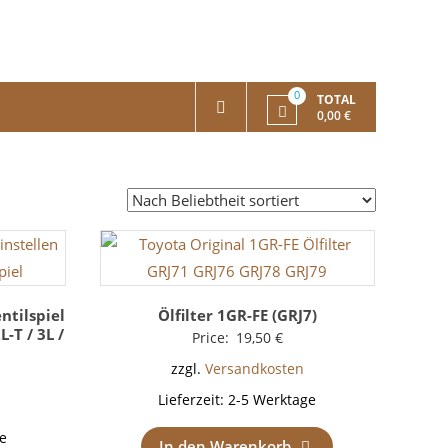
0
TOTAL
0,00 €
ntilspiel
Ölfilter 1GR-FE (GRJ7)
L-T / 3L /
Price:
19,50
€
zzgl.
Versandkosten
Lieferzeit:
2-5 Werktage
e
In den Warenkorb