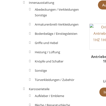
Innenausstattung
A
Abedeckungen / Verkleidungen
Sonstige
Armaturenbrett-Verkleidungen
Bodenbeläge / Einstiegsleisten
Griffe und Hebel
Heizung / Lüftung
Antrieb
1
Knöpfe und Schalter
Sonstige
Türverkleidungen / Zubehör
L
Karosserieteile
I
Aufkleber / Embleme
Bleche / Reparaturbleche