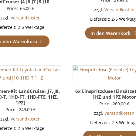
Price:
29,99
€
dCruiser J4 J6 J7 J8 J10
Price:
65,00
€
zzgl.
Versandkosten
zzgl.
Versandkosten
Lieferzeit:
2-5 Werktag
ieferzeit:
2-5 Werktage
In den Warenkorb
n den Warenkorb
en-Kit LandCruiser J7, J8,
6x Einspritzdüse (Einsätze
D-T, 1HD-FT, 1HD-FTE, 1HZ,
1HZ und 1PZ Moto
1PZ)
Price:
269,00
€
Price:
249,00
€
zzgl.
Versandkosten
zzgl.
Versandkosten
Lieferzeit:
2-5 Werktag
ieferzeit:
2-5 Werktage