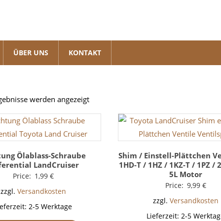
ÜBER UNS
KONTAKT
Nach
rgebnisse werden angezeigt
Beliebtheit
sortiert
tung Ölablass-Schraube
Shim / Einstell-Plättchen Ve
ferential LandCruiser
1HD-T / 1HZ / 1KZ-T / 1PZ / 2
5L Motor
Price:
1,99
€
Price:
9,99
€
zzgl.
Versandkosten
zzgl.
Versandkosten
ieferzeit:
2-5 Werktage
Lieferzeit:
2-5 Werktag