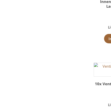
Innen
La
L
I
10x Vent
L