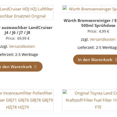
Würth Bremsenreiniger / E
500ml Sprühdose
er auswaschbar LandCruiser
Price:
4,99
€
J4 / J6 / J7 / J8
Price:
69,99
€
zzgl.
Versandkosten
zzgl.
Versandkosten
Lieferzeit:
2-5 Werktag
ieferzeit:
2-5 Werktage
In den Warenkorb
n den Warenkorb