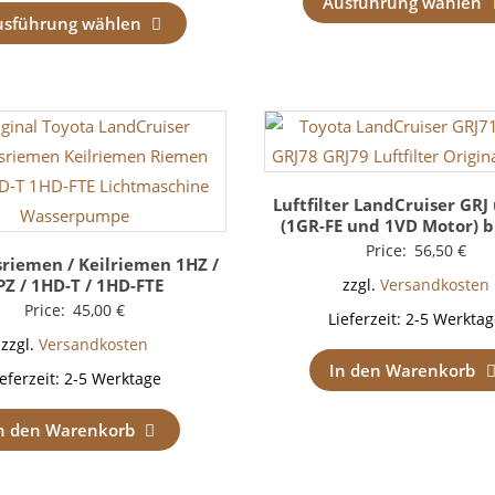
Ausführung wählen
usführung wählen
Luftfilter LandCruiser GRJ
(1GR-FE und 1VD Motor) b
Price:
56,50
€
sriemen / Keilriemen 1HZ /
PZ / 1HD-T / 1HD-FTE
zzgl.
Versandkosten
Price:
45,00
€
Lieferzeit:
2-5 Werktag
zzgl.
Versandkosten
In den Warenkorb
ieferzeit:
2-5 Werktage
n den Warenkorb