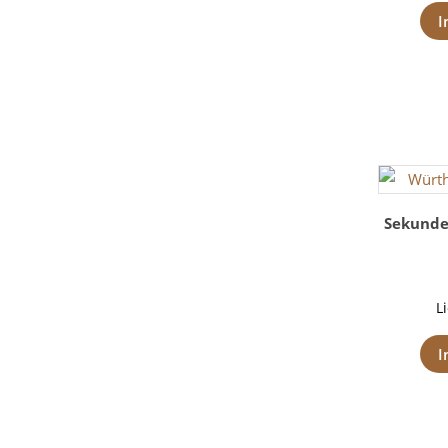
I
Sekunde
L
I