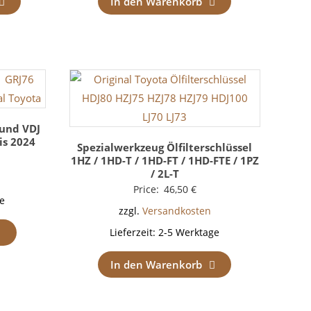
In den Warenkorb
 und VDJ
is 2024
Spezialwerkzeug Ölfilterschlüssel
1HZ / 1HD-T / 1HD-FT / 1HD-FTE / 1PZ
/ 2L-T
Price:
46,50
€
e
zzgl.
Versandkosten
Lieferzeit:
2-5 Werktage
In den Warenkorb