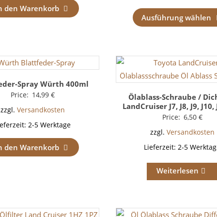
n den Warenkorb
Ausführung wählen
feder-Spray Würth 400ml
Price:
14,99
€
Ölablass-Schraube / Dic
LandCruiser J7, J8, J9, J10, 
zzgl.
Versandkosten
Price:
6,50
€
ieferzeit:
2-5 Werktage
zzgl.
Versandkosten
n den Warenkorb
Lieferzeit:
2-5 Werktag
Weiterlesen