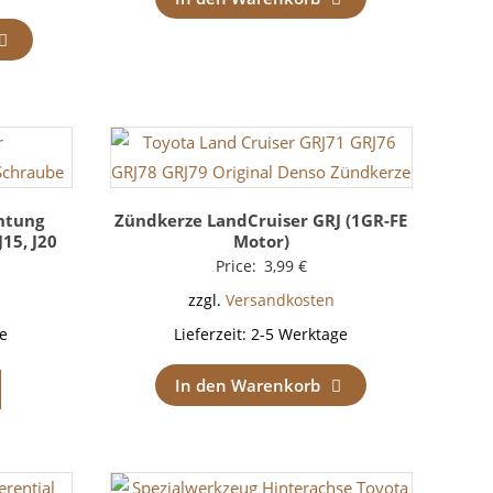
htung
Zündkerze LandCruiser GRJ (1GR-FE
J15, J20
Motor)
Price:
3,99
€
zzgl.
Versandkosten
e
Lieferzeit:
2-5 Werktage
In den Warenkorb