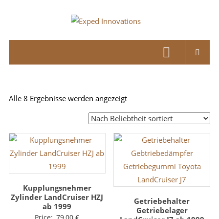
Skip
to
Exped
content
Innovations
Solutions
for
your
Nach
Alle 8 Ergebnisse werden angezeigt
Overland
Beliebtheit
Adventure
sortiert
Kupplungsnehmer
Zylinder LandCruiser HZJ
Getriebehalter
ab 1999
Getriebelager
Price:
79,00
€