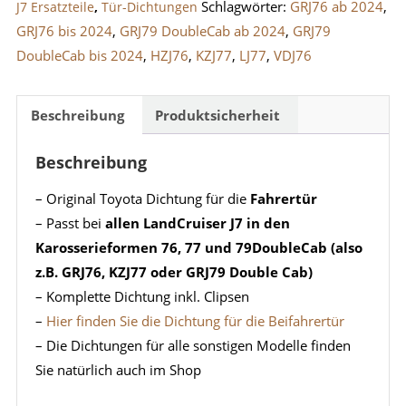
Schlagwörter:
GRJ76 ab 2024
,
J7 Ersatzteile
,
Tür-Dichtungen
/
GRJ76 bis 2024
,
GRJ79 DoubleCab ab 2024
,
GRJ79
77
DoubleCab bis 2024
,
HZJ76
,
KZJ77
,
LJ77
,
VDJ76
und
79
DoubleCab
Beschreibung
Produktsicherheit
Menge
Beschreibung
– Original Toyota Dichtung für die
Fahrertür
– Passt bei
allen LandCruiser J7 in den
Karosserieformen 76, 77 und 79DoubleCab (also
z.B. GRJ76, KZJ77 oder GRJ79 Double Cab)
– Komplette Dichtung inkl. Clipsen
–
Hier finden Sie die Dichtung für die Beifahrertür
– Die Dichtungen für alle sonstigen Modelle finden
Sie natürlich auch im Shop