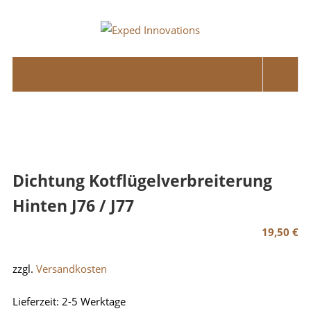
Skip
to
Exped
content
Innovations
Solutions
for
your
Overland
Adventure
Dichtung Kotflügelverbreiterung
Hinten J76 / J77
19,50
€
zzgl.
Versandkosten
Lieferzeit:
2-5 Werktage