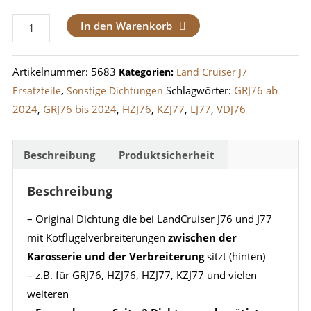
Dichtung
In den Warenkorb
Kotflügelverbreiterung
hinten
Artikelnummer:
5683
Kategorien:
Land Cruiser J7
J76
Schlagwörter:
GRJ76 ab
Ersatzteile
,
Sonstige Dichtungen
/
2024
,
GRJ76 bis 2024
,
HZJ76
,
KZJ77
,
LJ77
,
VDJ76
J77
Menge
Beschreibung
Produktsicherheit
Beschreibung
– Original Dichtung die bei LandCruiser J76 und J77
mit Kotflügelverbreiterungen
zwischen der
Karosserie und der Verbreiterung
sitzt (hinten)
– z.B. für GRJ76, HZJ76, HZJ77, KZJ77 und vielen
weiteren