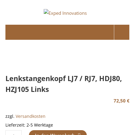
Skip
to
Exped
content
Innovations
Solutions
for
your
Overland
Adventure
Lenkstangenkopf LJ7 / RJ7, HDJ80,
HZJ105 Links
72,50
€
zzgl.
Versandkosten
Lieferzeit:
2-5 Werktage
Lenkstangenkopf