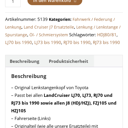
In den Warenkorb
LJ7
/
Artikelnummer:
5139
Kategorien:
Fahrwerk / Federung /
RJ7,
Lenkung
,
Land Cruiser J7 Ersatzteile
,
Lenkung / Lenkstange /
HDJ80,
Schlagwörter:
HDJ80/81
,
Spurstange
,
Öl- / Schmiersystem
HZJ105
LJ70 bis 1990
,
LJ73 bis 1990
,
RJ70 bis 1990
,
RJ73 bis 1990
Links
Menge
Beschreibung
Produktsicherheit
Beschreibung
– Original Lenkstangenkopf von Toyota
– Passt bei allen
LandCruiser LJ70, LJ73, RJ70 und
RJ73 bis 1990 sowie allen J8 (HDJ/HZJ), FZJ105 und
HZJ105
– Fahrerseite (Links)
– Originalteil (wie alle unsere Ersatzteile) mit