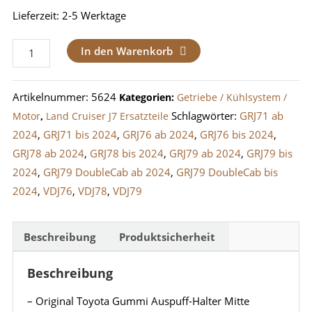
Lieferzeit:
2-5 Werktage
Auspuff
In den Warenkorb
Gummi
/
Artikelnummer:
5624
Kategorien:
Getriebe / Kühlsystem /
Halter
Schlagwörter:
GRJ71 ab
Motor
,
Land Cruiser J7 Ersatzteile
/
2024
,
GRJ71 bis 2024
,
GRJ76 ab 2024
,
GRJ76 bis 2024
,
Gummipuffer
GRJ78 ab 2024
,
GRJ78 bis 2024
,
GRJ79 ab 2024
,
GRJ79 bis
LandCruiser
2024
,
GRJ79 DoubleCab ab 2024
,
GRJ79 DoubleCab bis
GRJ/VDJ
2024
,
VDJ76
,
VDJ78
,
VDJ79
Mitte
Menge
Beschreibung
Produktsicherheit
Beschreibung
– Original Toyota Gummi Auspuff-Halter Mitte