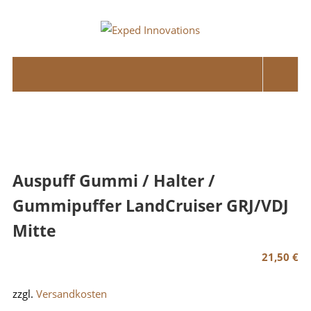
Skip
to
Exped
content
Innovations
Solutions
for
your
Overland
Adventure
Auspuff Gummi / Halter /
Gummipuffer LandCruiser GRJ/VDJ
Mitte
21,50
€
zzgl.
Versandkosten