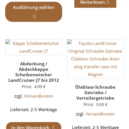
Weiterlesen
Ausführung wählen
Abdeckung /
Abdeckkappe
Scheibenwischer
LandCruiser J7 bis 2012
Price:
4,99
€
Ölablass-Schraube
Getriebe /
zzgl.
Versandkosten
Verteilergetriebe
Price:
9,50
€
Lieferzeit:
2-5 Werktage
zzgl.
Versandkosten
Lieferzeit:
2-5 Werktage
In den Warenkorb