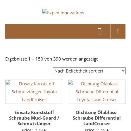
Skip
to
Exped
content
Innovations
Solutions
for
your
Nach
Ergebnisse 1 – 150 von 390 werden angezeigt
Overland
Beliebtheit
Adventure
sortiert
Einsatz Kunststoff
Dichtung Ölablass-
Schraube Mud-Guard /
Schraube Differential
Schmutzfänger
LandCruiser
Price:
2,39
€
Price:
1,99
€