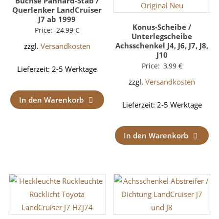
Buchse Panhard-Stab /
Querlenker LandCruiser
J7 ab 1999
Konus-Scheibe /
Price:
24,99
€
Unterlegscheibe
Achsschenkel J4, J6, J7, J8,
zzgl.
Versandkosten
J10
Price:
3,99
€
Lieferzeit:
2-5 Werktage
zzgl.
Versandkosten
In den Warenkorb
Lieferzeit:
2-5 Werktage
In den Warenkorb