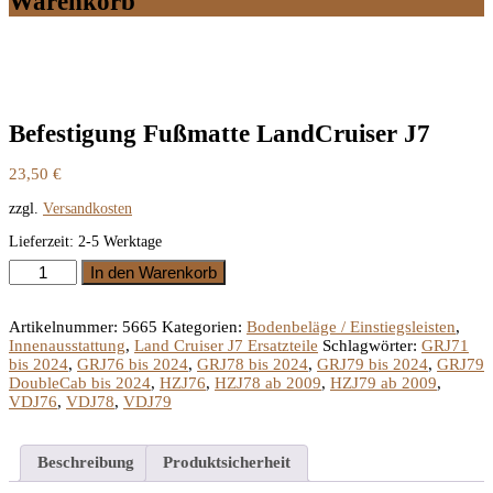
Warenkorb
Befestigung Fußmatte LandCruiser J7
23,50
€
zzgl.
Versandkosten
Lieferzeit:
2-5 Werktage
Befestigung
In den Warenkorb
Fußmatte
LandCruiser
J7
Artikelnummer:
5665
Kategorien:
Bodenbeläge / Einstiegsleisten
,
Menge
Innenausstattung
,
Land Cruiser J7 Ersatzteile
Schlagwörter:
GRJ71
bis 2024
,
GRJ76 bis 2024
,
GRJ78 bis 2024
,
GRJ79 bis 2024
,
GRJ79
DoubleCab bis 2024
,
HZJ76
,
HZJ78 ab 2009
,
HZJ79 ab 2009
,
VDJ76
,
VDJ78
,
VDJ79
Beschreibung
Produktsicherheit