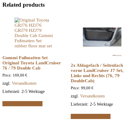
Related products
Gummi Fußmatten Set
Original Toyota LandCruiser
2x Ablagefach / Seitenfach
76 / 79 Double Cab
vorne LandCruiser J7 Set,
Price:
169,00
€
Links und Rechts (76, 79
DoubleCab)
zzgl.
Versandkosten
Price:
99,00
€
Lieferzeit:
2-5 Werktage
zzgl.
Versandkosten
In den Warenkorb
Lieferzeit:
2-5 Werktage
In den Warenkorb