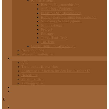
Karosserieteile
Bleche / Reparaturbleche
Aufkleber / Embleme
Fenster- / Scheibenrahmen
Kotflügel-Verbreiterungen / Zubehör
Schlösser / Schließzylinder
Schmutzfänger
Spiegel
Sonstige
Tank / Tank-Teile
Tür-Teile
Service Teile und Werkzeuge
Neue Produkte
Werkstatthandbücher
Informationen
FAQ
Technisches Know-How
Ersatzteile auf Reisen für den LandCruiser J7
Newsletter
Versandkosten
Zahlungsarten
Über uns
Kontakt
Startseite