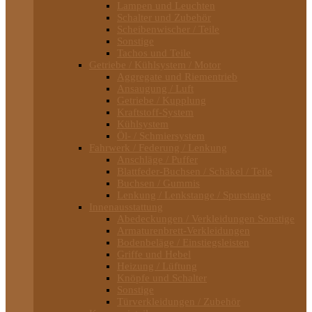
Lampen und Leuchten
Schalter und Zubehör
Scheibenwischer / Teile
Sonstige
Tachos und Teile
Getriebe / Kühlsystem / Motor
Aggregate und Riementrieb
Ansaugung / Luft
Getriebe / Kupplung
Kraftstoff-System
Kühlsystem
Öl- / Schmiersystem
Fahrwerk / Federung / Lenkung
Anschläge / Puffer
Blattfeder-Buchsen / Schäkel / Teile
Buchsen / Gummis
Lenkung / Lenkstange / Spurstange
Innenausstattung
Abedeckungen / Verkleidungen Sonstige
Armaturenbrett-Verkleidungen
Bodenbeläge / Einstiegsleisten
Griffe und Hebel
Heizung / Lüftung
Knöpfe und Schalter
Sonstige
Türverkleidungen / Zubehör