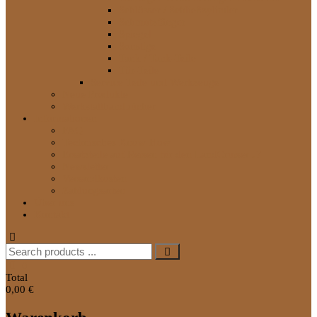
Schlösser / Schließzylinder
Schmutzfänger
Spiegel
Sonstige
Tank / Tank-Teile
Tür-Teile
Service Teile und Werkzeuge
Neue Produkte
Werkstatthandbücher
Informationen
FAQ
Technisches Know-How
Ersatzteile auf Reisen für den LandCruiser J7
Newsletter
Versandkosten
Zahlungsarten
Über uns
Kontakt
Search
for:
0
Total
0,00 €