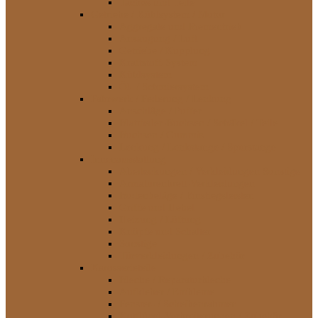
Tachos und Teile
Getriebe / Kühlsystem / Motor
Aggregate und Riementrieb
Ansaugung / Luft
Getriebe / Kupplung
Kraftstoff-System
Kühlsystem
Öl- / Schmiersystem
Fahrwerk / Federung / Lenkung
Anschläge / Puffer
Blattfeder-Buchsen / Schäkel / Teile
Buchsen / Gummis
Lenkung / Lenkstange / Spurstange
Innenausstattung
Abedeckungen / Verkleidungen Sonstige
Armaturenbrett-Verkleidungen
Bodenbeläge / Einstiegsleisten
Griffe und Hebel
Heizung / Lüftung
Knöpfe und Schalter
Sonstige
Türverkleidungen / Zubehör
Karosserieteile
Bleche / Reparaturbleche
Aufkleber / Embleme
Fenster- / Scheibenrahmen
Kotflügel-Verbreiterungen / Zubehör