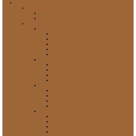
Shop
Expedition & Fahrzeugzubehör
Land Cruiser J7 Zubehör
Universal Zubehör
Land Cruiser J7 Ersatzteile
Achse und Antriebs-Teile
Achs-Dichtungen / Dichtsätze
Achs-Teile Sonstige
Antriebswellen / Kreuzgelenke
Differentiale und Sperren
Freilaufnaben / Nabenteile
Bremssystem / Handbremse
Ankerbleche
Bremsbeläge und Scheiben
Bremse Sonstige
Handbremse
Dichtungen
Dichtungen Fenster / Scheiben
FRP / Hardtop-Dichtungen
Sonstige Dichtungen
Tür-Dichtungen
Elektrik
Lampen und Leuchten
Schalter und Zubehör
Scheibenwischer / Teile
Sonstige