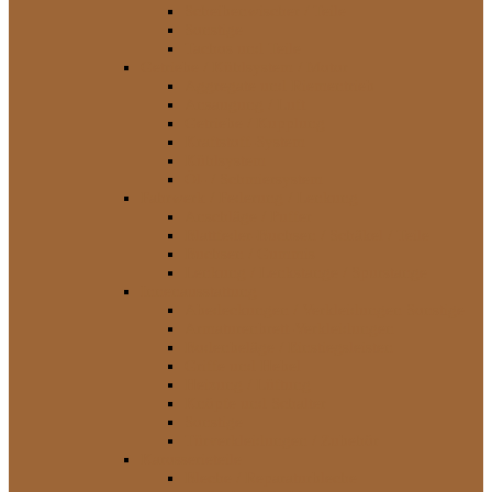
Scheibenwischer / Teile
Sonstige
Tachos und Teile
Getriebe / Kühlsystem / Motor
Aggregate und Riementrieb
Ansaugung / Luft
Getriebe / Kupplung
Kraftstoff-System
Kühlsystem
Öl- / Schmiersystem
Fahrwerk / Federung / Lenkung
Anschläge / Puffer
Blattfeder-Buchsen / Schäkel / Teile
Buchsen / Gummis
Lenkung / Lenkstange / Spurstange
Innenausstattung
Abedeckungen / Verkleidungen Sonstige
Armaturenbrett-Verkleidungen
Bodenbeläge / Einstiegsleisten
Griffe und Hebel
Heizung / Lüftung
Knöpfe und Schalter
Sonstige
Türverkleidungen / Zubehör
Karosserieteile
Bleche / Reparaturbleche