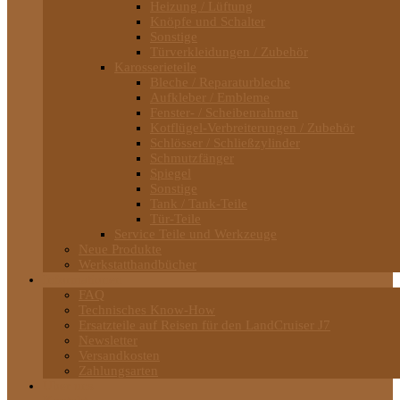
Heizung / Lüftung
Knöpfe und Schalter
Sonstige
Türverkleidungen / Zubehör
Karosserieteile
Bleche / Reparaturbleche
Aufkleber / Embleme
Fenster- / Scheibenrahmen
Kotflügel-Verbreiterungen / Zubehör
Schlösser / Schließzylinder
Schmutzfänger
Spiegel
Sonstige
Tank / Tank-Teile
Tür-Teile
Service Teile und Werkzeuge
Neue Produkte
Werkstatthandbücher
Informationen
FAQ
Technisches Know-How
Ersatzteile auf Reisen für den LandCruiser J7
Newsletter
Versandkosten
Zahlungsarten
Über uns