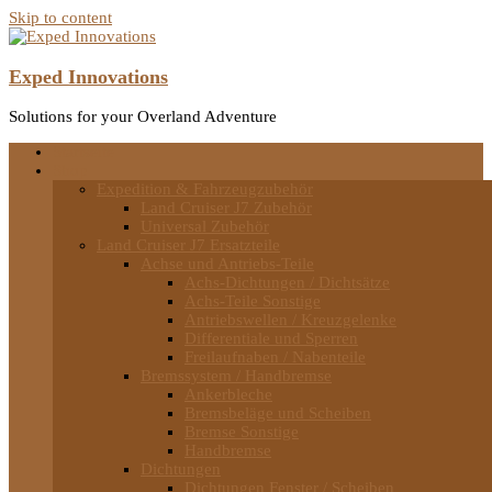
Skip to content
Exped Innovations
Solutions for your Overland Adventure
Startseite
Shop
Expedition & Fahrzeugzubehör
Land Cruiser J7 Zubehör
Universal Zubehör
Land Cruiser J7 Ersatzteile
Achse und Antriebs-Teile
Achs-Dichtungen / Dichtsätze
Achs-Teile Sonstige
Antriebswellen / Kreuzgelenke
Differentiale und Sperren
Freilaufnaben / Nabenteile
Bremssystem / Handbremse
Ankerbleche
Bremsbeläge und Scheiben
Bremse Sonstige
Handbremse
Dichtungen
Dichtungen Fenster / Scheiben