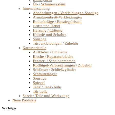
Öl- / Schmiersystem
Innenausstattung
Abedeckungen / Verkleidungen Sonstige
Armaturenbrett-Verkleidungen
Bodenbeläge / Einstiegsleisten
Griffe und Hebel
Heizung / Lüftung
Knöpfe und Schalter
Sonstige
Türverkleidungen / Zubehör
Karosserieteile
Aufkleber / Embleme
Bleche / Reparaturbleche
Fenster- / Scheibenrahmen
Kotflügel-Verbreiterungen / Zubehör
Schlösser / Schließzylinder
Schmutzfänger
Sonstige
Spiegel
Tank / Tank-Teile
Tür-Teile
Service Teile und Werkzeuge
Neue Produkte
Wichtiges