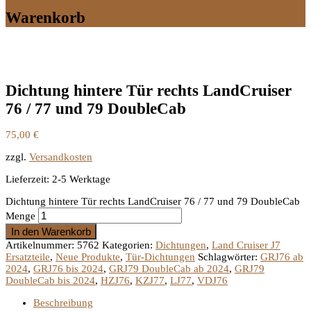
Warenkorb
Dichtung hintere Tür rechts LandCruiser
76 / 77 und 79 DoubleCab
75,00
€
zzgl.
Versandkosten
Lieferzeit:
2-5 Werktage
Dichtung hintere Tür rechts LandCruiser 76 / 77 und 79 DoubleCab
Menge
In den Warenkorb
Artikelnummer:
5762
Kategorien:
Dichtungen
,
Land Cruiser J7
Ersatzteile
,
Neue Produkte
,
Tür-Dichtungen
Schlagwörter:
GRJ76 ab
2024
,
GRJ76 bis 2024
,
GRJ79 DoubleCab ab 2024
,
GRJ79
DoubleCab bis 2024
,
HZJ76
,
KZJ77
,
LJ77
,
VDJ76
Beschreibung