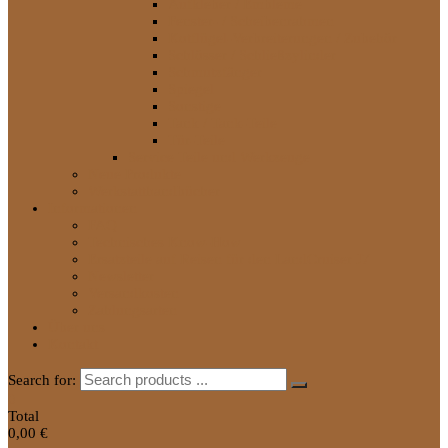
Aufkleber / Embleme
Fenster- / Scheibenrahmen
Kotflügel-Verbreiterungen / Zubehör
Schlösser / Schließzylinder
Schmutzfänger
Spiegel
Sonstige
Tank / Tank-Teile
Tür-Teile
Service Teile und Werkzeuge
Neue Produkte
Werkstatthandbücher
Informationen
FAQ
Technisches Know-How
Ersatzteile auf Reisen für den LandCruiser J7
Newsletter
Versandkosten
Zahlungsarten
Über uns
Kontakt
Search for:
0
Total
0,00 €