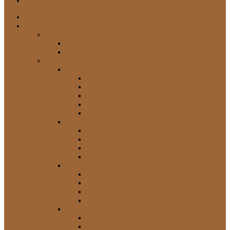
Kontakt
Startseite
Shop
Expedition & Fahrzeugzubehör
Land Cruiser J7 Zubehör
Universal Zubehör
Land Cruiser J7 Ersatzteile
Achse und Antriebs-Teile
Achs-Dichtungen / Dichtsätze
Achs-Teile Sonstige
Antriebswellen / Kreuzgelenke
Differentiale und Sperren
Freilaufnaben / Nabenteile
Bremssystem / Handbremse
Ankerbleche
Bremsbeläge und Scheiben
Bremse Sonstige
Handbremse
Dichtungen
Dichtungen Fenster / Scheiben
FRP / Hardtop-Dichtungen
Sonstige Dichtungen
Tür-Dichtungen
Elektrik
Lampen und Leuchten
Schalter und Zubehör