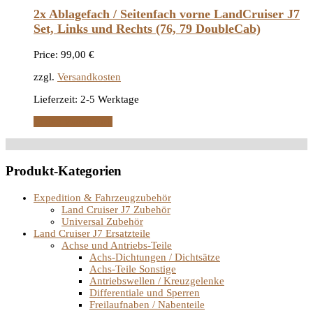
2x Ablagefach / Seitenfach vorne LandCruiser J7
Set, Links und Rechts (76, 79 DoubleCab)
Price:
99,00
€
zzgl.
Versandkosten
Lieferzeit:
2-5 Werktage
In den Warenkorb
Produkt-Kategorien
Expedition & Fahrzeugzubehör
Land Cruiser J7 Zubehör
Universal Zubehör
Land Cruiser J7 Ersatzteile
Achse und Antriebs-Teile
Achs-Dichtungen / Dichtsätze
Achs-Teile Sonstige
Antriebswellen / Kreuzgelenke
Differentiale und Sperren
Freilaufnaben / Nabenteile