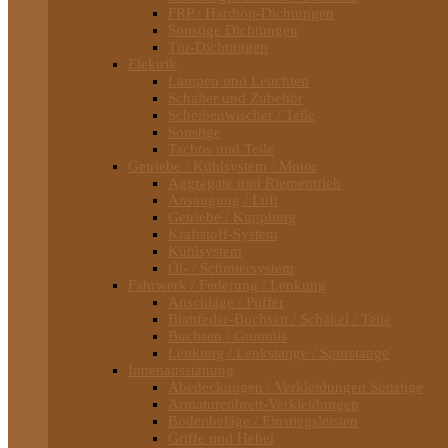
FRP / Hardtop-Dichtungen
Sonstige Dichtungen
Tür-Dichtungen
Elektrik
Lampen und Leuchten
Schalter und Zubehör
Scheibenwischer / Teile
Sonstige
Tachos und Teile
Getriebe / Kühlsystem / Motor
Aggregate und Riementrieb
Ansaugung / Luft
Getriebe / Kupplung
Kraftstoff-System
Kühlsystem
Öl- / Schmiersystem
Fahrwerk / Federung / Lenkung
Anschläge / Puffer
Blattfeder-Buchsen / Schäkel / Teile
Buchsen / Gummis
Lenkung / Lenkstange / Spurstange
Innenausstattung
Abedeckungen / Verkleidungen Sonstige
Armaturenbrett-Verkleidungen
Bodenbeläge / Einstiegsleisten
Griffe und Hebel