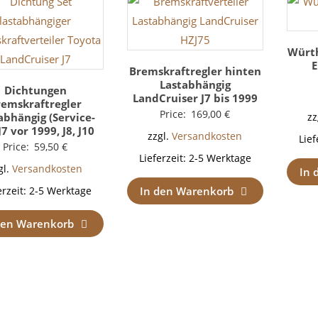
Würth
E
Bremskraftregler hinten
Lastabhängig
Dichtungen
LandCruiser J7 bis 1999
remskraftregler
Price:
169,00
€
abhängig (Service-
zz
J7 vor 1999, J8, J10
zzgl.
Versandkosten
Lief
Price:
59,50
€
Lieferzeit:
2-5 Werktage
gl.
Versandkosten
In 
In den Warenkorb
erzeit:
2-5 Werktage
den Warenkorb