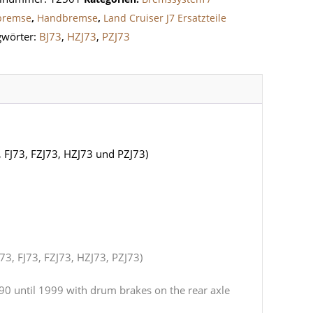
bremse
,
Handbremse
,
Land Cruiser J7 Ersatzteile
,
gwörter:
BJ73
,
HZJ73
,
PZJ73
,
)
e
 FJ73, FZJ73, HZJ73 und PZJ73)
73, FJ73, FZJ73, HZJ73, PZJ73)
990 until 1999 with drum brakes on the rear axle