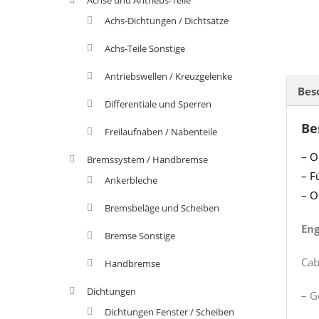
Achs-Dichtungen / Dichtsätze
Achs-Teile Sonstige
Antriebswellen / Kreuzgelenke
Bes
Differentiale und Sperren
Be
Freilaufnaben / Nabenteile
– O
Bremssystem / Handbremse
– F
Ankerbleche
– O
Bremsbeläge und Scheiben
Eng
Bremse Sonstige
Cab
Handbremse
Dichtungen
– G
Dichtungen Fenster / Scheiben