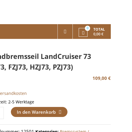
0
TOTAL
0,00 €
dbremsseil LandCruiser 73
73, FZJ73, HZJ73, PZJ73)
109,00
€
Versandkosten
zeit:
2-5 Werktage
remsseil
In den Warenkorb
ruiser
elnummer:
12501
Kategorien:
Bremssystem /