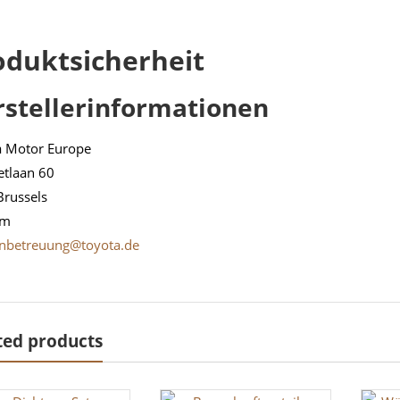
oduktsicherheit
rstellerinformationen
a Motor Europe
etlaan 60
Brussels
um
nbetreuung@toyota.de
ted products