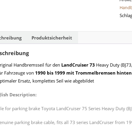
(BJ73,
Hand
FZJ73
Schla
HZJ73
PZJ73
Meng
chreibung
Produktsicherheit
schreibung
riginal Handbremsseil für den
LandCruiser 73
Heavy Duty (BJ73,
ür Fahrzeuge von
1990 bis 1999 mit Trommelbremsen hinten
ptimaler Ersatz, komplettes Seil wie abgebildet
lish Description:
le for parking brake Toyota LandCruiser 75 Series Heavy Duty (BJ
enuine parking brake cable, fits all 73 series LandCruiser from 1