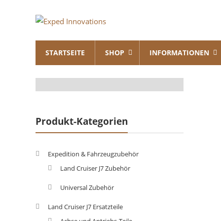
Skip
Exped
to
content
Innovations
STARTSEITE
SHOP
INFORMATIONEN
Solutions
for
your
Overland
Adventure
Produkt-Kategorien
Expedition & Fahrzeugzubehör
Land Cruiser J7 Zubehör
Universal Zubehör
Land Cruiser J7 Ersatzteile
Achse und Antriebs-Teile