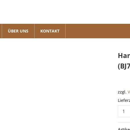
ÜBER UNS
KONTAKT
Han
(BJ
zzgl.
Liefer
Handb
LandC
73
Artik