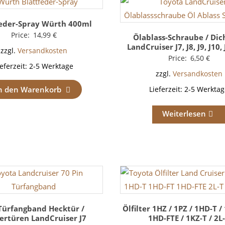
feder-Spray Würth 400ml
Price:
14,99
€
Ölablass-Schraube / Dic
LandCruiser J7, J8, J9, J10, 
zzgl.
Versandkosten
Price:
6,50
€
ieferzeit:
2-5 Werktage
zzgl.
Versandkosten
n den Warenkorb
Lieferzeit:
2-5 Werktag
Weiterlesen
Türfangband Hecktür /
Ölfilter 1HZ / 1PZ / 1HD-T /
ertüren LandCruiser J7
1HD-FTE / 1KZ-T / 2L