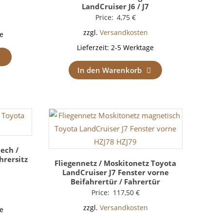
LandCruiser J6 / J7
Price:
4,75
€
zzgl.
Versandkosten
e
Lieferzeit:
2-5 Werktage
In den Warenkorb
lech /
hrersitz
Fliegennetz / Moskitonetz Toyota
LandCruiser J7 Fenster vorne
Beifahrertür / Fahrertür
Price:
117,50
€
zzgl.
Versandkosten
e