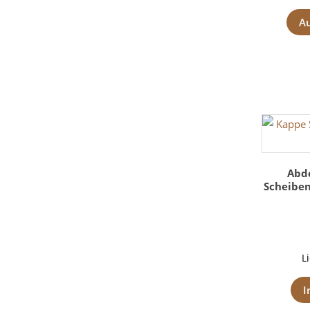
A
Abd
Scheiben
L
I