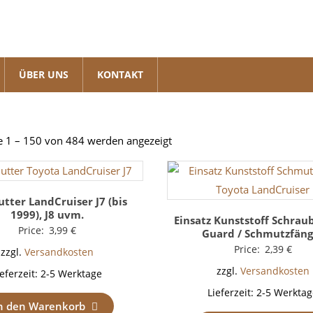
ÜBER UNS
KONTAKT
Nach
e 1 – 150 von 484 werden angezeigt
Beliebtheit
sortiert
tter LandCruiser J7 (bis
1999), J8 uvm.
Einsatz Kunststoff Schrau
Price:
3,99
€
Guard / Schmutzfäng
Price:
2,39
€
zzgl.
Versandkosten
zzgl.
Versandkosten
ieferzeit:
2-5 Werktage
Lieferzeit:
2-5 Werktag
n den Warenkorb