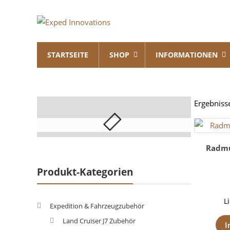
Skip
Exped
to
content
Innovations
STARTSEITE
SHOP
INFORMATIONEN
Solutions
for
your
Overland
Ergebniss
Adventure
Radmu
Produkt-Kategorien
L
Expedition & Fahrzeugzubehör
Land Cruiser J7 Zubehör
I