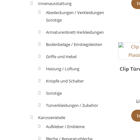
I
Innenausstattung
Abedeckungen / Verkleidungen
Sonstige
Armaturenbrett-Verkleidungen
Bodenbeläge / Einstiegsleisten
Griffe und Hebel
Clip Tür
Heizung / Lüftung
Knöpfe und Schalter
Sonstige
L
Türverkleidungen / Zubehör
I
Karosserieteile
Aufkleber / Embleme
Bleche / Reparaturbleche