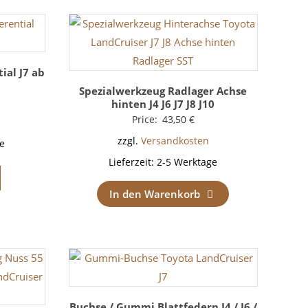
ial J7 ab
Spezialwerkzeug Radlager Achse
hinten J4 J6 J7 J8 J10
Price:
43,50
€
zzgl.
Versandkosten
e
Lieferzeit:
2-5 Werktage
In den Warenkorb
Buchse / Gummi Blattfedern J4 / J6 /