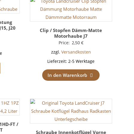
htung
J15, J20
Clip / Stopfen Dämm-Matte
Motorhaube J7
Price:
2,50
€
zzgl.
Versandkosten
e
Lieferzeit:
2-5 Werktage
In den Warenkorb
 1HD-FT /
-T
Schraube Innenkotflügel Vorne