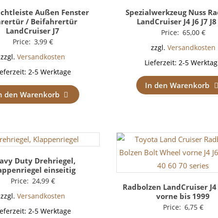
ichtleiste Außen Fenster
Spezialwerkzeug Nuss Ra
rertür / Beifahrertür
LandCruiser J4 J6 J7 J8
LandCruiser J7
Price:
65,00
€
Price:
3,99
€
zzgl.
Versandkosten
zzgl.
Versandkosten
Lieferzeit:
2-5 Werktag
ieferzeit:
2-5 Werktage
In den Warenkorb
n den Warenkorb
avy Duty Drehriegel,
appenriegel einseitig
Price:
24,99
€
Radbolzen LandCruiser J4 /
vorne bis 1999
zzgl.
Versandkosten
Price:
6,75
€
ieferzeit:
2-5 Werktage