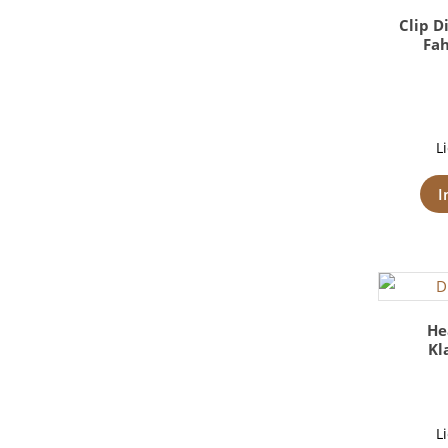
Clip D
Fah
L
I
He
Kl
L