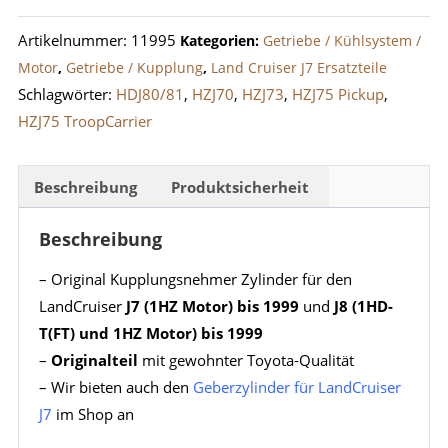
LandCruiser
Artikelnummer:
11995
Kategorien:
Getriebe / Kühlsystem /
J7
Motor
,
Getriebe / Kupplung
,
Land Cruiser J7 Ersatzteile
J8
Schlagwörter:
HDJ80/81
,
HZJ70
,
HZJ73
,
HZJ75 Pickup
,
bis
HZJ75 TroopCarrier
1999
Menge
Beschreibung
Produktsicherheit
Beschreibung
– Original Kupplungsnehmer Zylinder für den
LandCruiser
J7 (1HZ Motor) bis 1999
und
J8 (1HD-
T(FT) und 1HZ Motor) bis 1999
–
Originalteil
mit gewohnter Toyota-Qualität
– Wir bieten auch den
Geberzylinder für LandCruiser
J7
im Shop an