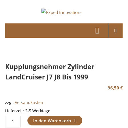
Skip
to
Exped
content
Innovations
Solutions
for
your
Overland
Kupplungsnehmer Zylinder
Adventure
LandCruiser J7 J8 Bis 1999
96,50
€
zzgl.
Versandkosten
Lieferzeit:
2-5 Werktage
Kupplungsnehmer
In den Warenkorb
Zylinder