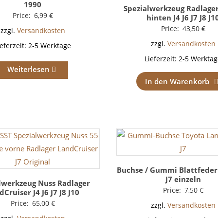
1990
Spezialwerkzeug Radlage
Price:
6,99
€
hinten J4 J6 J7 J8 J1
Price:
43,50
€
zzgl.
Versandkosten
zzgl.
Versandkosten
ieferzeit:
2-5 Werktage
Lieferzeit:
2-5 Werktag
Weiterlesen
In den Warenkorb
Buchse / Gummi Blattfedern 
J7 einzeln
lwerkzeug Nuss Radlager
Price:
7,50
€
dCruiser J4 J6 J7 J8 J10
Price:
65,00
€
zzgl.
Versandkosten