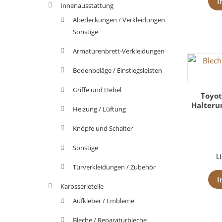
I
Innenausstattung
Abedeckungen / Verkleidungen
Sonstige
Armaturenbrett-Verkleidungen
Bodenbeläge / Einstiegsleisten
Griffe und Hebel
Toyot
Halterun
Heizung / Lüftung
Knöpfe und Schalter
Sonstige
L
Türverkleidungen / Zubehör
I
Karosserieteile
Aufkleber / Embleme
Bleche / Reparaturbleche