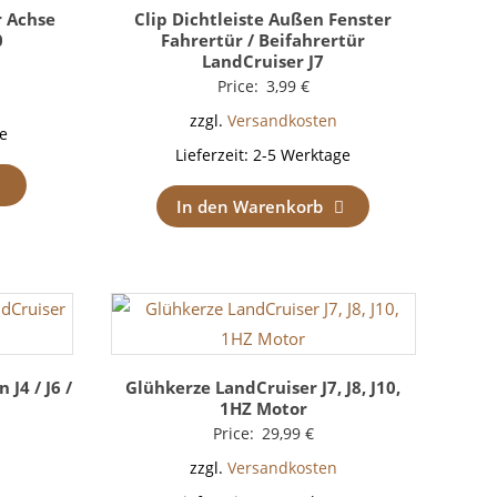
r Achse
Clip Dichtleiste Außen Fenster
0
Fahrertür / Beifahrertür
LandCruiser J7
Price:
3,99
€
zzgl.
Versandkosten
e
Lieferzeit:
2-5 Werktage
In den Warenkorb
J4 / J6 /
Glühkerze LandCruiser J7, J8, J10,
1HZ Motor
Price:
29,99
€
zzgl.
Versandkosten