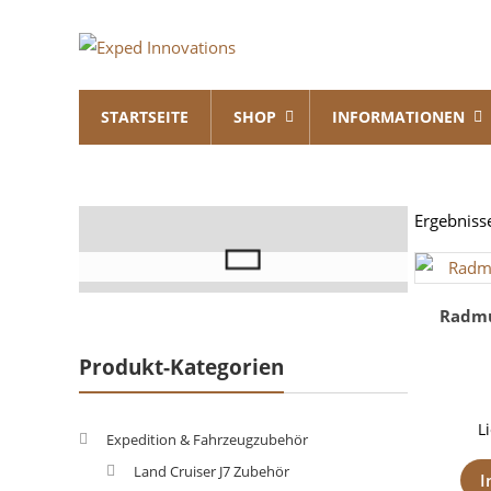
Skip
Exped
to
content
Innovations
STARTSEITE
SHOP
INFORMATIONEN
Solutions
for
your
Overland
Ergebniss
Adventure
Radmu
Produkt-Kategorien
L
Expedition & Fahrzeugzubehör
Land Cruiser J7 Zubehör
I