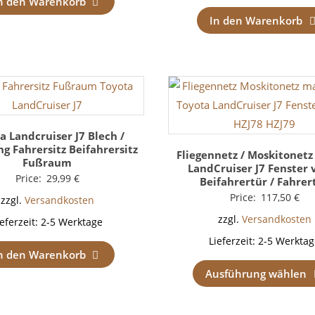
n den Warenkorb
In den Warenkorb
a Landcruiser J7 Blech /
g Fahrersitz Beifahrersitz
Fliegennetz / Moskitonetz
Fußraum
LandCruiser J7 Fenster 
Price:
29,99
€
Beifahrertür / Fahrer
Price:
117,50
€
zzgl.
Versandkosten
zzgl.
Versandkosten
ieferzeit:
2-5 Werktage
Lieferzeit:
2-5 Werktag
n den Warenkorb
Ausführung wählen