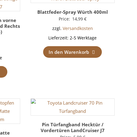
Blattfeder-Spray Würth 400ml
Price:
14,99
€
h vorne
nd Rechts
zzgl.
Versandkosten
b)
Lieferzeit:
2-5 Werktage
In den Warenkorb
e
Pin Türfangband Hecktür /
Vordertüren LandCruiser J7
atte