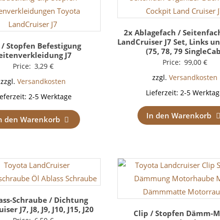
2x Ablagefach / Seitenfac
LandCruiser J7 Set, Links u
 / Stopfen Befestigung
(75, 78, 79 SingleCa
eitenverkleidung J7
Price:
99,00
€
Price:
3,29
€
zzgl.
Versandkosten
zzgl.
Versandkosten
Lieferzeit:
2-5 Werktag
ieferzeit:
2-5 Werktage
In den Warenkorb
n den Warenkorb
ass-Schraube / Dichtung
ser J7, J8, J9, J10, J15, J20
Clip / Stopfen Dämm-M