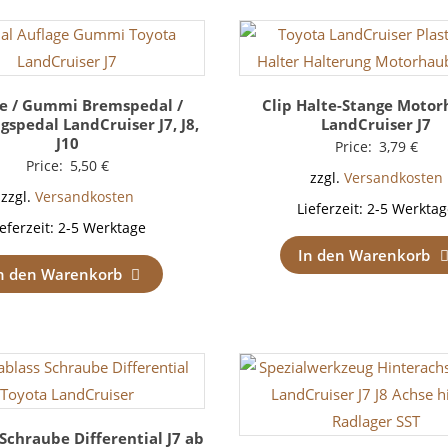
ge / Gummi Bremspedal /
Clip Halte-Stange Moto
spedal LandCruiser J7, J8,
LandCruiser J7
J10
Price:
3,79
€
Price:
5,50
€
zzgl.
Versandkosten
zzgl.
Versandkosten
Lieferzeit:
2-5 Werktag
ieferzeit:
2-5 Werktage
In den Warenkorb
n den Warenkorb
Schraube Differential J7 ab