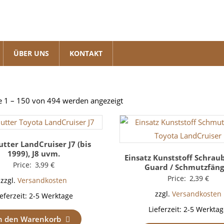
ÜBER UNS
KONTAKT
Nach
e 1 – 150 von 494 werden angezeigt
Beliebtheit
sortiert
tter LandCruiser J7 (bis
1999), J8 uvm.
Einsatz Kunststoff Schrau
Price:
3,99
€
Guard / Schmutzfäng
Price:
2,39
€
zzgl.
Versandkosten
zzgl.
Versandkosten
ieferzeit:
2-5 Werktage
Lieferzeit:
2-5 Werktag
n den Warenkorb