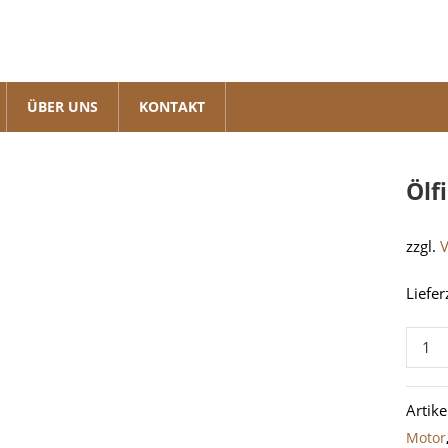
ÜBER UNS
KONTAKT
Ölf
zzgl.
Liefer
Ölfilte
1GR-
FE
Artik
(GRJ7)
Motor
Meng