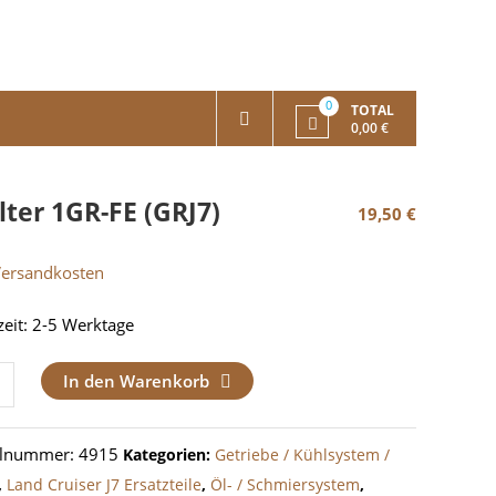
0
TOTAL
0,00 €
ilter 1GR-FE (GRJ7)
19,50
€
Versandkosten
zeit:
2-5 Werktage
r
In den Warenkorb
elnummer:
4915
Kategorien:
Getriebe / Kühlsystem /
,
Land Cruiser J7 Ersatzteile
,
Öl- / Schmiersystem
,
e