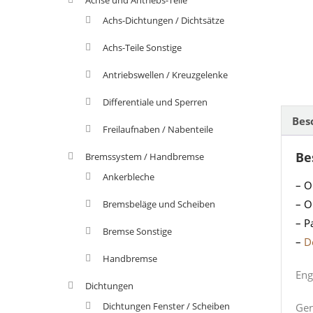
Achs-Dichtungen / Dichtsätze
Achs-Teile Sonstige
Antriebswellen / Kreuzgelenke
Differentiale und Sperren
Bes
Freilaufnaben / Nabenteile
Be
Bremssystem / Handbremse
Ankerbleche
– O
– O
Bremsbeläge und Scheiben
– P
Bremse Sonstige
–
D
Handbremse
Eng
Dichtungen
Dichtungen Fenster / Scheiben
Gen