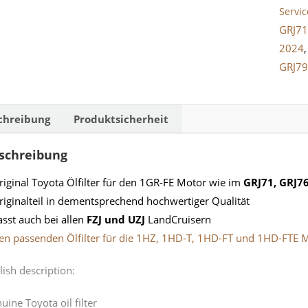
Servi
GRJ71
2024
GRJ79
chreibung
Produktsicherheit
schreibung
riginal Toyota Ölfilter für den 1GR-FE Motor wie im
GRJ71, GRJ7
riginalteil in dementsprechend hochwertiger Qualität
asst auch bei allen
FZJ und UZJ
LandCruisern
en passenden Ölfilter für die 1HZ, 1HD-T, 1HD-FT und 1HD-FTE M
lish description:
uine Toyota oil filter