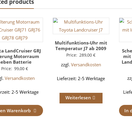
ted products
Multifunktions-Uhr mit
Temperatur J7 ab 2009
ta LandCruiser GRJ
Sch
Price:
289,00
€
terung Motorraum
mit
neben Batterie
Land
zzgl.
Versandkosten
Price:
99,00
€
gl.
Versandkosten
zz
Lieferzeit:
2-5 Werktage
erzeit:
2-5 Werktage
Lief
Weiterlesen
den Warenkorb
In 