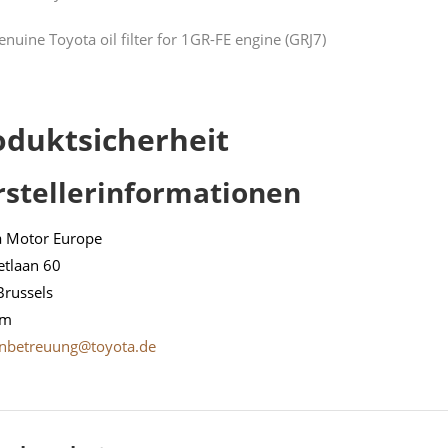
enuine Toyota oil filter for 1GR-FE engine (GRJ7)
oduktsicherheit
rstellerinformationen
a Motor Europe
etlaan 60
Brussels
um
nbetreuung@toyota.de