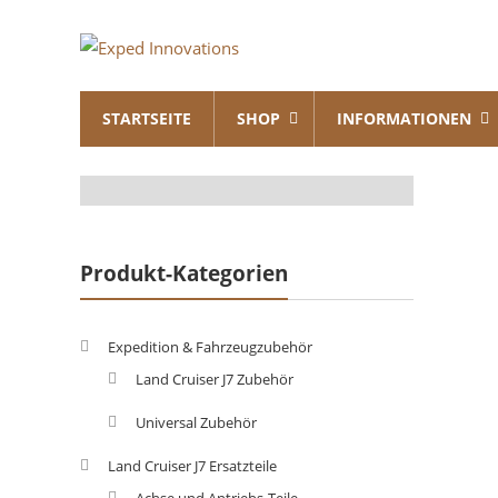
Skip
Exped
to
content
Innovations
STARTSEITE
SHOP
INFORMATIONEN
Solutions
for
your
Overland
Adventure
Produkt-Kategorien
Expedition & Fahrzeugzubehör
Land Cruiser J7 Zubehör
Universal Zubehör
Land Cruiser J7 Ersatzteile
Achse und Antriebs-Teile