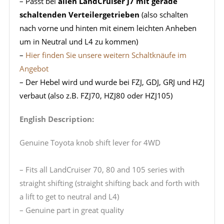
– Passt bei
allen LandCruiser J7 mit gerade
schaltenden Verteilergetrieben
(also schalten
nach vorne und hinten mit einem leichten Anheben
um in Neutral und L4 zu kommen)
–
Hier finden Sie unsere weitern Schaltknäufe im
Angebot
– Der Hebel wird und wurde bei FZJ, GDJ, GRJ und HZJ
verbaut (also z.B. FZJ70, HZJ80 oder HZJ105)
English Description:
Genuine Toyota knob shift lever for 4WD
– Fits all LandCruiser 70, 80 and 105 series with
straight shifting (straight shifting back and forth with
a lift to get to neutral and L4)
– Genuine part in great quality