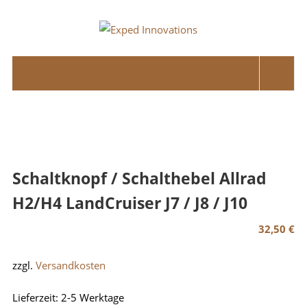
Skip
to
Exped
content
Innovations
Solutions
for
your
Overland
Adventure
Schaltknopf / Schalthebel Allrad
H2/H4 LandCruiser J7 / J8 / J10
32,50
€
zzgl.
Versandkosten
Lieferzeit:
2-5 Werktage