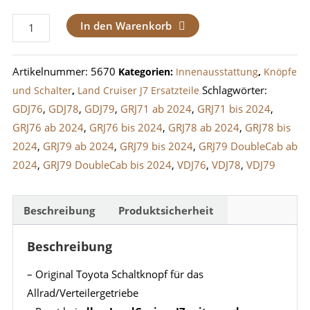
Schaltknopf
In den Warenkorb
/
Schalthebel
Artikelnummer:
5670
Kategorien:
Innenausstattung
,
Knöpfe
Allrad
Schlagwörter:
und Schalter
,
Land Cruiser J7 Ersatzteile
H2/H4
GDJ76
,
GDJ78
,
GDJ79
,
GRJ71 ab 2024
,
GRJ71 bis 2024
,
LandCruiser
GRJ76 ab 2024
,
GRJ76 bis 2024
,
GRJ78 ab 2024
,
GRJ78 bis
J7
2024
,
GRJ79 ab 2024
,
GRJ79 bis 2024
,
GRJ79 DoubleCab ab
/
2024
,
GRJ79 DoubleCab bis 2024
,
VDJ76
,
VDJ78
,
VDJ79
J8
/
J10
Beschreibung
Produktsicherheit
Menge
Beschreibung
– Original Toyota Schaltknopf für das
Allrad/Verteilergetriebe