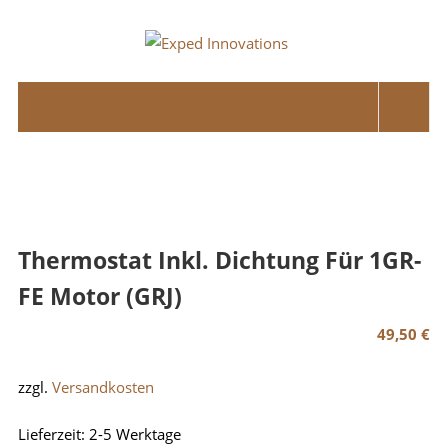
Skip
to
Exped
content
Innovations
Solutions
for
your
Overland
Adventure
Thermostat Inkl. Dichtung Für 1GR-
FE Motor (GRJ)
49,50
€
zzgl.
Versandkosten
Lieferzeit:
2-5 Werktage