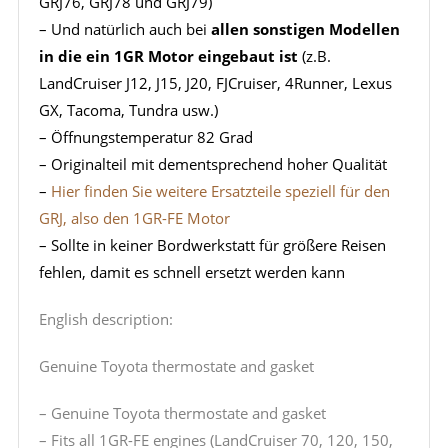
GRJ76, GRJ78 und GRJ79)
– Und natürlich auch bei
allen sonstigen Modellen
in die ein 1GR Motor eingebaut ist
(z.B.
LandCruiser J12, J15, J20, FJCruiser, 4Runner, Lexus
GX, Tacoma, Tundra usw.)
– Öffnungstemperatur 82 Grad
– Originalteil mit dementsprechend hoher Qualität
–
Hier finden Sie weitere Ersatzteile speziell für den
GRJ, also den 1GR-FE Motor
– Sollte in keiner Bordwerkstatt für größere Reisen
fehlen, damit es schnell ersetzt werden kann
English description:
Genuine Toyota thermostate and gasket
– Genuine Toyota thermostate and gasket
– Fits all 1GR-FE engines (LandCruiser 70, 120, 150,