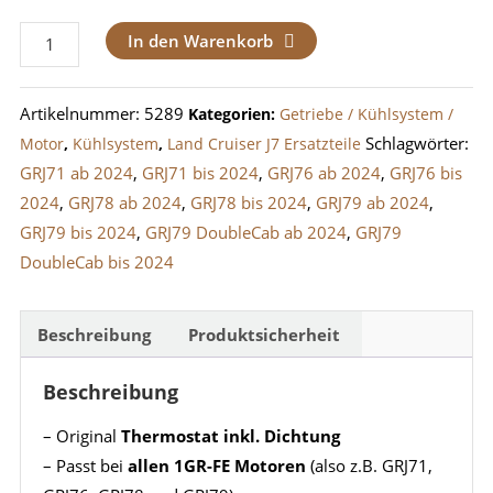
Thermostat
In den Warenkorb
inkl.
Dichtung
Artikelnummer:
5289
Kategorien:
Getriebe / Kühlsystem /
für
Schlagwörter:
Motor
,
Kühlsystem
,
Land Cruiser J7 Ersatzteile
1GR-
GRJ71 ab 2024
,
GRJ71 bis 2024
,
GRJ76 ab 2024
,
GRJ76 bis
FE
2024
,
GRJ78 ab 2024
,
GRJ78 bis 2024
,
GRJ79 ab 2024
,
Motor
GRJ79 bis 2024
,
GRJ79 DoubleCab ab 2024
,
GRJ79
(GRJ)
DoubleCab bis 2024
Menge
Beschreibung
Produktsicherheit
Beschreibung
– Original
Thermostat inkl. Dichtung
– Passt bei
allen 1GR-FE Motoren
(also z.B. GRJ71,