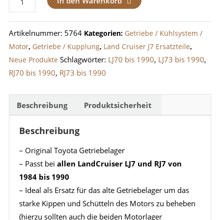
In den Warenkorb
LJ70,
LJ71,
Artikelnummer:
5764
Kategorien:
Getriebe / Kühlsystem /
LJ73,
Motor
,
Getriebe / Kupplung
,
Land Cruiser J7 Ersatzteile
,
RJ70,
Schlagwörter:
LJ70 bis 1990
,
LJ73 bis 1990
,
Neue Produkte
RJ73
RJ70 bis 1990
,
RJ73 bis 1990
Menge
Beschreibung
Produktsicherheit
Beschreibung
– Original Toyota Getriebelager
– Passt bei
allen LandCruiser LJ7 und RJ7 von
1984 bis 1990
– Ideal als Ersatz für das alte Getriebelager um das
starke Kippen und Schütteln des Motors zu beheben
(hierzu sollten auch die beiden Motorlager