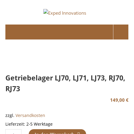
Skip
to
Exped
content
Innovations
Solutions
for
your
Overland
Adventure
Getriebelager LJ70, LJ71, LJ73, RJ70,
RJ73
149,00
€
zzgl.
Versandkosten
Lieferzeit:
2-5 Werktage
Getriebelager