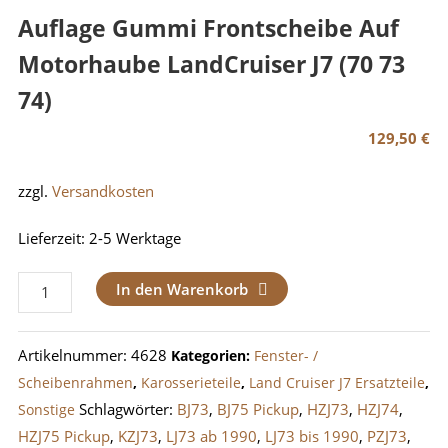
Auflage Gummi Frontscheibe Auf
Motorhaube LandCruiser J7 (70 73
74)
129,50
€
zzgl.
Versandkosten
Lieferzeit:
2-5 Werktage
Auflage
In den Warenkorb
Gummi
Frontscheibe
Artikelnummer:
4628
Kategorien:
Fenster- /
auf
Scheibenrahmen
,
Karosserieteile
,
Land Cruiser J7 Ersatzteile
,
Motorhaube
Schlagwörter:
BJ73
,
BJ75 Pickup
,
HZJ73
,
HZJ74
,
Sonstige
LandCruiser
HZJ75 Pickup
,
KZJ73
,
LJ73 ab 1990
,
LJ73 bis 1990
,
PZJ73
,
J7