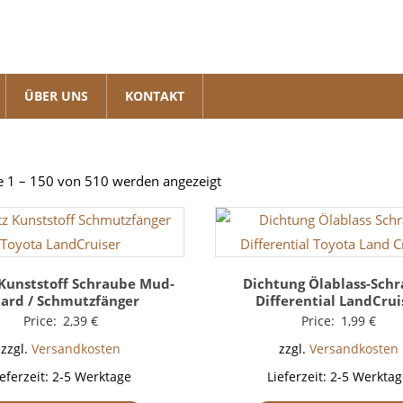
ÜBER UNS
KONTAKT
Nach
e 1 – 150 von 510 werden angezeigt
Beliebtheit
sortiert
 Kunststoff Schraube Mud-
Dichtung Ölablass-Sch
ard / Schmutzfänger
Differential LandCrui
Price:
2,39
€
Price:
1,99
€
zzgl.
Versandkosten
zzgl.
Versandkosten
ieferzeit:
2-5 Werktage
Lieferzeit:
2-5 Werktag