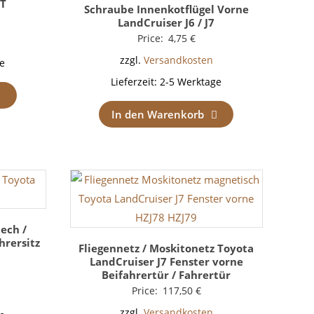
-T
Schraube Innenkotflügel Vorne
LandCruiser J6 / J7
Price:
4,75
€
zzgl.
Versandkosten
e
Lieferzeit:
2-5 Werktage
In den Warenkorb
lech /
hrersitz
Fliegennetz / Moskitonetz Toyota
LandCruiser J7 Fenster vorne
Beifahrertür / Fahrertür
Price:
117,50
€
zzgl.
Versandkosten