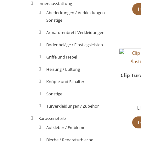
Innenausstattung
I
Abedeckungen / Verkleidungen
Sonstige
Armaturenbrett-Verkleidungen
Bodenbeläge / Einstiegsleisten
Griffe und Hebel
Heizung / Lüftung
Clip Tür
Knöpfe und Schalter
Sonstige
Türverkleidungen / Zubehör
L
Karosserieteile
I
Aufkleber / Embleme
Bleche / Reparaturbleche