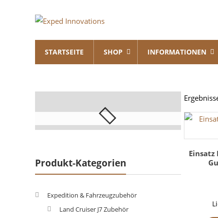
Skip
Exped
to
content
Innovations
STARTSEITE
SHOP
INFORMATIONEN
Solutions
for
your
Overland
Ergebniss
Adventure
Einsatz
Produkt-Kategorien
Gu
Expedition & Fahrzeugzubehör
L
Land Cruiser J7 Zubehör