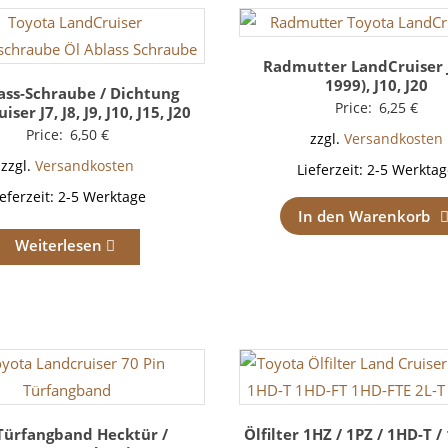
Radmutter LandCruiser 
1999), J10, J20
ass-Schraube / Dichtung
Price:
6,25
€
ser J7, J8, J9, J10, J15, J20
Price:
6,50
€
zzgl.
Versandkosten
zzgl.
Versandkosten
Lieferzeit:
2-5 Werktag
ieferzeit:
2-5 Werktage
In den Warenkorb
Weiterlesen
Türfangband Hecktür /
Ölfilter 1HZ / 1PZ / 1HD-T /