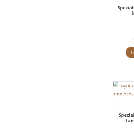
Spezia
h
L
I
Spezia
Lan