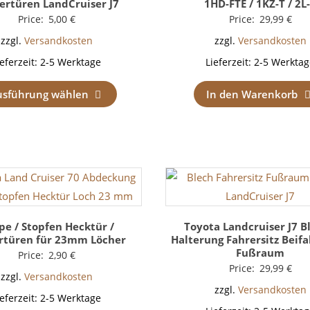
ertüren LandCruiser J7
1HD-FTE / 1KZ-T / 2L
Price:
5,00
€
Price:
29,99
€
zzgl.
Versandkosten
zzgl.
Versandkosten
ieferzeit:
2-5 Werktage
Lieferzeit:
2-5 Werktag
usführung wählen
In den Warenkorb
pe / Stopfen Hecktür /
Toyota Landcruiser J7 B
rtüren für 23mm Löcher
Halterung Fahrersitz Beifa
Fußraum
Price:
2,90
€
Price:
29,99
€
zzgl.
Versandkosten
zzgl.
Versandkosten
ieferzeit:
2-5 Werktage