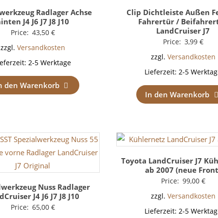
lwerkzeug Radlager Achse
Clip Dichtleiste Außen F
inten J4 J6 J7 J8 J10
Fahrertür / Beifahrer
LandCruiser J7
Price:
43,50
€
Price:
3,99
€
zzgl.
Versandkosten
zzgl.
Versandkosten
ieferzeit:
2-5 Werktage
Lieferzeit:
2-5 Werktag
n den Warenkorb
In den Warenkorb
Toyota LandCruiser J7 Küh
ab 2007 (neue Front
Price:
99,00
€
lwerkzeug Nuss Radlager
dCruiser J4 J6 J7 J8 J10
zzgl.
Versandkosten
Price:
65,00
€
Lieferzeit:
2-5 Werktag