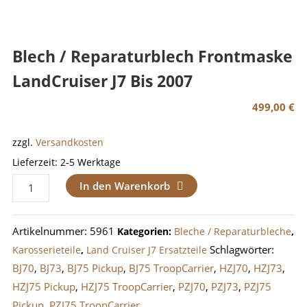
Blech / Reparaturblech Frontmaske
LandCruiser J7 Bis 2007
499,00
€
zzgl.
Versandkosten
Lieferzeit:
2-5 Werktage
Blech
In den Warenkorb
/
Reparaturblech
Artikelnummer:
5961
Kategorien:
Bleche / Reparaturbleche
,
Frontmaske
Schlagwörter:
Karosserieteile
,
Land Cruiser J7 Ersatzteile
LandCruiser
BJ70
,
BJ73
,
BJ75 Pickup
,
BJ75 TroopCarrier
,
HZJ70
,
HZJ73
,
J7
HZJ75 Pickup
,
HZJ75 TroopCarrier
,
PZJ70
,
PZJ73
,
PZJ75
bis
Pickup
,
PZJ75 TroopCarrier