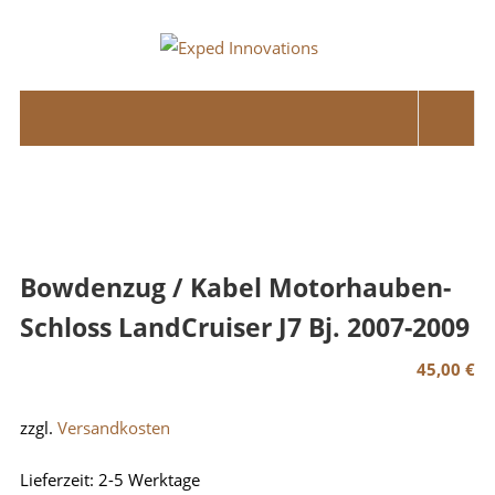
Skip
to
Exped
content
Innovations
Solutions
for
your
Overland
Adventure
Bowdenzug / Kabel Motorhauben-
Schloss LandCruiser J7 Bj. 2007-2009
45,00
€
zzgl.
Versandkosten
Lieferzeit:
2-5 Werktage