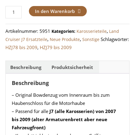
Bowdenzug
In den Warenkorb
/
Kabel
Artikelnummer:
5951
Kategorien:
Karosserieteile
,
Land
Motorhauben-
Schlagwörter:
Cruiser J7 Ersatzteile
,
Neue Produkte
,
Sonstige
Schloss
HZJ78 bis 2009
,
HZJ79 bis 2009
LandCruiser
J7
Bj.
Beschreibung
Produktsicherheit
2007-
Beschreibung
2009
Menge
– Original Bowdenzug vom Innenraum bis zum
Haubenschloss für die Motorhaube
– Passend für alle
J7 (alle Karosserien) von 2007
bis 2009 (alter Armaturenbrett aber neue
Fahrzeugfront)