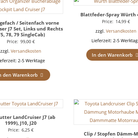
Blattfeder-Spray Würth
Price:
14,99
€
gefach / Seitenfach vorne
er J7 Set, Links und Rechts
zzgl.
Versandkosten
75, 78, 79 SingleCab)
Lieferzeit:
2-5 Werktag
Price:
99,00
€
zzgl.
Versandkosten
In den Warenkorb
ieferzeit:
2-5 Werktage
n den Warenkorb
tter LandCruiser J7 (ab
1999), J10, J20
Price:
6,25
€
Clip / Stopfen Dämm-M