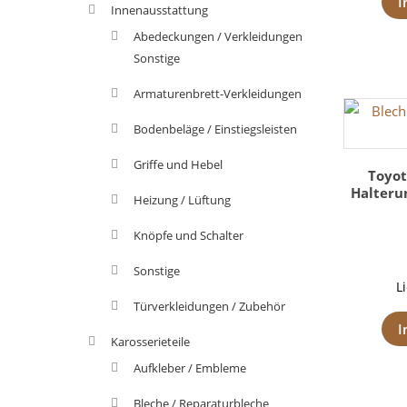
I
Innenausstattung
Abedeckungen / Verkleidungen
Sonstige
Armaturenbrett-Verkleidungen
Bodenbeläge / Einstiegsleisten
Griffe und Hebel
Toyot
Halterun
Heizung / Lüftung
Knöpfe und Schalter
Sonstige
L
Türverkleidungen / Zubehör
I
Karosserieteile
Aufkleber / Embleme
Bleche / Reparaturbleche