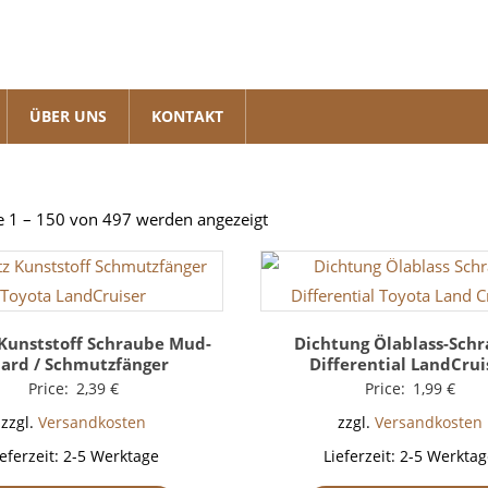
ÜBER UNS
KONTAKT
Nach
e 1 – 150 von 497 werden angezeigt
Beliebtheit
sortiert
 Kunststoff Schraube Mud-
Dichtung Ölablass-Sch
ard / Schmutzfänger
Differential LandCrui
Price:
2,39
€
Price:
1,99
€
zzgl.
Versandkosten
zzgl.
Versandkosten
ieferzeit:
2-5 Werktage
Lieferzeit:
2-5 Werktag