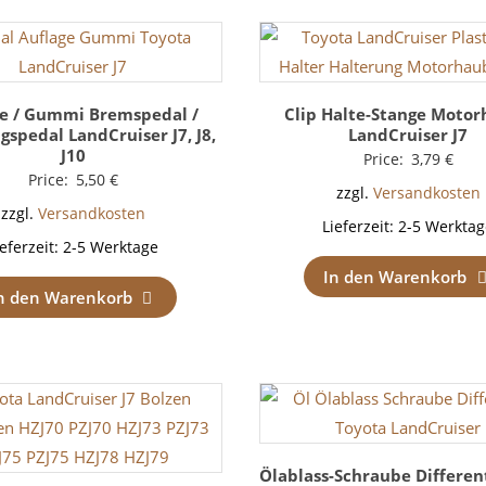
ge / Gummi Bremspedal /
Clip Halte-Stange Moto
spedal LandCruiser J7, J8,
LandCruiser J7
J10
Price:
3,79
€
Price:
5,50
€
zzgl.
Versandkosten
zzgl.
Versandkosten
Lieferzeit:
2-5 Werktag
ieferzeit:
2-5 Werktage
In den Warenkorb
n den Warenkorb
Ölablass-Schraube Different