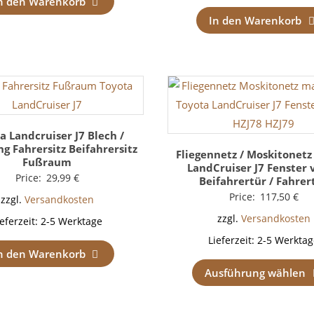
n den Warenkorb
In den Warenkorb
a Landcruiser J7 Blech /
g Fahrersitz Beifahrersitz
Fliegennetz / Moskitonetz
Fußraum
LandCruiser J7 Fenster 
Price:
29,99
€
Beifahrertür / Fahrer
Price:
117,50
€
zzgl.
Versandkosten
zzgl.
Versandkosten
ieferzeit:
2-5 Werktage
Lieferzeit:
2-5 Werktag
n den Warenkorb
Ausführung wählen