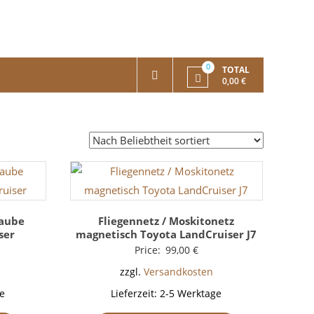
0
TOTAL
0,00 €
raube
Fliegennetz / Moskitonetz
ser
magnetisch Toyota LandCruiser J7
Price:
99,00
€
zzgl.
Versandkosten
e
Lieferzeit:
2-5 Werktage