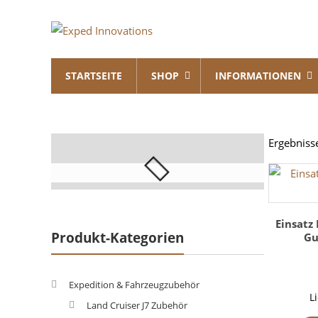
Skip
Exped
to
content
Innovations
STARTSEITE
SHOP
INFORMATIONEN
Solutions
for
your
Overland
Ergebniss
Adventure
Einsatz
Produkt-Kategorien
Gu
Expedition & Fahrzeugzubehör
L
Land Cruiser J7 Zubehör