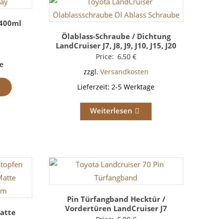
 400ml
Ölablass-Schraube / Dichtung
LandCruiser J7, J8, J9, J10, J15, J20
Price:
6,50
€
e
zzgl.
Versandkosten
Lieferzeit:
2-5 Werktage
Weiterlesen
Pin Türfangband Hecktür /
Vordertüren LandCruiser J7
atte