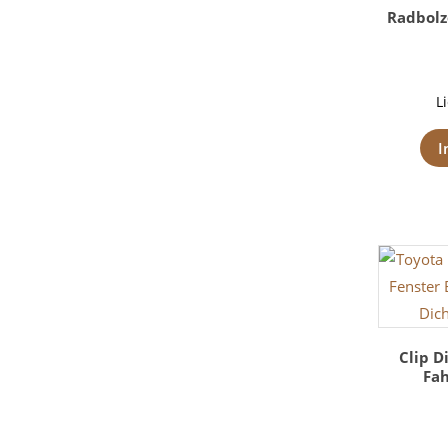
Radbolz
L
I
Clip D
Fah