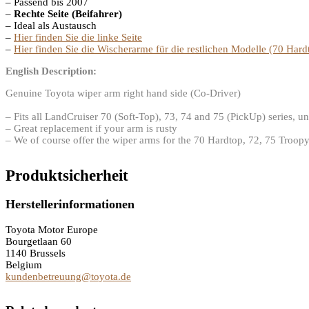
– Passend bis 2007
–
Rechte Seite (Beifahrer)
– Ideal als Austausch
–
Hier finden Sie die linke Seite
–
Hier finden Sie die Wischerarme für die restlichen Modelle (70 Hard
English Description:
Genuine Toyota wiper arm right hand side (Co-Driver)
– Fits all LandCruiser 70 (Soft-Top), 73, 74 and 75 (PickUp) series, un
– Great replacement if your arm is rusty
– We of course offer the wiper arms for the 70 Hardtop, 72, 75 Troopy
Produktsicherheit
Herstellerinformationen
Toyota Motor Europe
Bourgetlaan 60
1140 Brussels
Belgium
kundenbetreuung@toyota.de