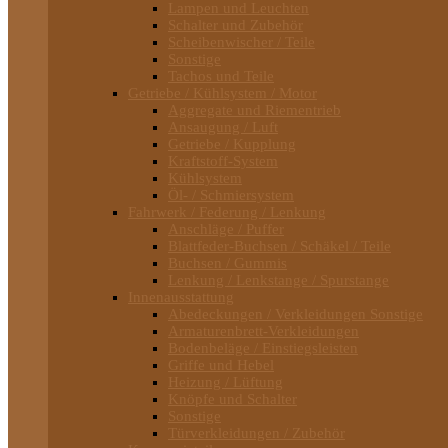
Lampen und Leuchten
Schalter und Zubehör
Scheibenwischer / Teile
Sonstige
Tachos und Teile
Getriebe / Kühlsystem / Motor
Aggregate und Riementrieb
Ansaugung / Luft
Getriebe / Kupplung
Kraftstoff-System
Kühlsystem
Öl- / Schmiersystem
Fahrwerk / Federung / Lenkung
Anschläge / Puffer
Blattfeder-Buchsen / Schäkel / Teile
Buchsen / Gummis
Lenkung / Lenkstange / Spurstange
Innenausstattung
Abedeckungen / Verkleidungen Sonstige
Armaturenbrett-Verkleidungen
Bodenbeläge / Einstiegsleisten
Griffe und Hebel
Heizung / Lüftung
Knöpfe und Schalter
Sonstige
Türverkleidungen / Zubehör