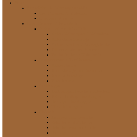
Shop
Expedition & Fahrzeugzubehör
Land Cruiser J7 Zubehör
Universal Zubehör
Land Cruiser J7 Ersatzteile
Achse und Antriebs-Teile
Achs-Dichtungen / Dichtsätze
Achs-Teile Sonstige
Antriebswellen / Kreuzgelenke
Differentiale und Sperren
Freilaufnaben / Nabenteile
Bremssystem / Handbremse
Ankerbleche
Bremsbeläge und Scheiben
Bremse Sonstige
Handbremse
Dichtungen
Dichtungen Fenster / Scheiben
FRP / Hardtop-Dichtungen
Sonstige Dichtungen
Tür-Dichtungen
Elektrik
Lampen und Leuchten
Schalter und Zubehör
Scheibenwischer / Teile
Sonstige