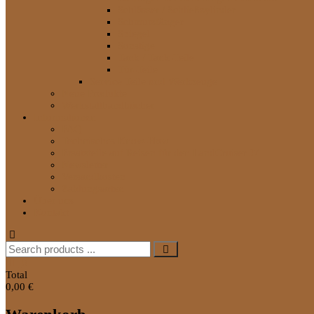
Schlösser / Schließzylinder
Schmutzfänger
Spiegel
Sonstige
Tank / Tank-Teile
Tür-Teile
Service Teile und Werkzeuge
Neue Produkte
Werkstatthandbücher
Informationen
FAQ
Technisches Know-How
Ersatzteile auf Reisen für den LandCruiser J7
Newsletter
Versandkosten
Zahlungsarten
Über uns
Kontakt
Search
for:
0
Total
0,00 €