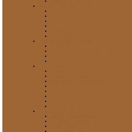
Tachos und Teile
Getriebe / Kühlsystem / Motor
Aggregate und Riementrieb
Ansaugung / Luft
Getriebe / Kupplung
Kraftstoff-System
Kühlsystem
Öl- / Schmiersystem
Fahrwerk / Federung / Lenkung
Anschläge / Puffer
Blattfeder-Buchsen / Schäkel / Teile
Buchsen / Gummis
Lenkung / Lenkstange / Spurstange
Innenausstattung
Abedeckungen / Verkleidungen Sonstige
Armaturenbrett-Verkleidungen
Bodenbeläge / Einstiegsleisten
Griffe und Hebel
Heizung / Lüftung
Knöpfe und Schalter
Sonstige
Türverkleidungen / Zubehör
Karosserieteile
Bleche / Reparaturbleche
Aufkleber / Embleme
Fenster- / Scheibenrahmen
Kotflügel-Verbreiterungen / Zubehör