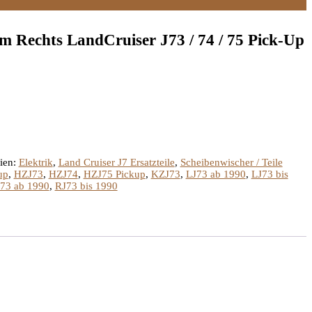
m Rechts LandCruiser J73 / 74 / 75 Pick-Up
ien:
Elektrik
,
Land Cruiser J7 Ersatzteile
,
Scheibenwischer / Teile
up
,
HZJ73
,
HZJ74
,
HZJ75 Pickup
,
KZJ73
,
LJ73 ab 1990
,
LJ73 bis
73 ab 1990
,
RJ73 bis 1990