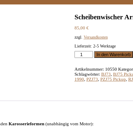
Scheibenwischer Ar
85,00
€
zzgl.
Versandkosten
Lieferzeit:
2-5 Werktage
Scheibenwischer
In den Warenkorb
Arm
Rechts
LandCruiser
Artikelnummer:
10550
Kategor
J73
Schlagwörter:
BJ73
,
BJ75 Pick
/
1990
,
PZJ73
,
PZJ75 Pickup
,
RJ
74
/
75
Pick-
Up
Menge
enden
Karosserieformen
(unabhängig vom Motor):