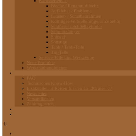
Karosserieteile
Bleche / Reparaturbleche
Aufkleber / Embleme
Fenster- / Scheibenrahmen
Kotflügel-Verbreiterungen / Zubehör
Schlösser / Schließzylinder
Schmutzfänger
Spiegel
Sonstige
Tank / Tank-Teile
Tür-Teile
Service Teile und Werkzeuge
Neue Produkte
Werkstatthandbücher
Informationen
FAQ
Technisches Know-How
Ersatzteile auf Reisen für den LandCruiser J7
Newsletter
Versandkosten
Zahlungsarten
Über uns
Kontakt
Startseite