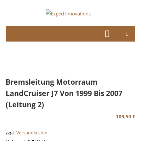
Skip
to
Exped
content
Innovations
Solutions
for
your
Overland
Adventure
Bremsleitung Motorraum
LandCruiser J7 Von 1999 Bis 2007
(Leitung 2)
109,50
€
zzgl.
Versandkosten