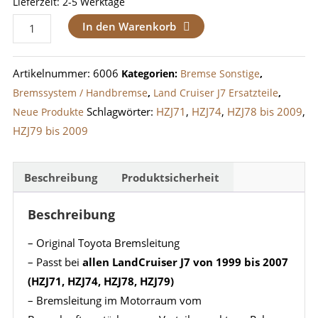
Lieferzeit:
2-5 Werktage
Bremsleitung
In den Warenkorb
Motorraum
LandCruiser
Artikelnummer:
6006
Kategorien:
Bremse Sonstige
,
J7
Bremssystem / Handbremse
,
Land Cruiser J7 Ersatzteile
,
von
Schlagwörter:
HZJ71
,
HZJ74
,
HZJ78 bis 2009
,
Neue Produkte
1999
HZJ79 bis 2009
bis
2007
(Leitung
Beschreibung
Produktsicherheit
2)
Beschreibung
Menge
– Original Toyota Bremsleitung
– Passt bei
allen LandCruiser J7 von 1999 bis 2007
(HZJ71, HZJ74, HZJ78, HZJ79)
– Bremsleitung im Motorraum vom