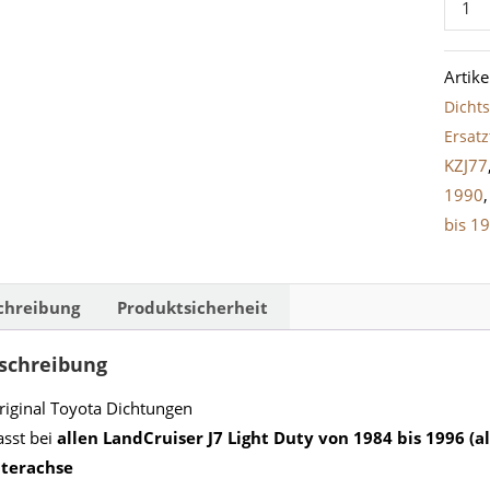
Hinte
LandC
Artik
J7
Dicht
Light
Ersatz
Duty
KZJ77
(1984
1990
1996)
bis 1
mit
Schei
Meng
chreibung
Produktsicherheit
schreibung
riginal Toyota Dichtungen
asst bei
allen LandCruiser J7 Light Duty von 1984 bis 1996 (a
nterachse