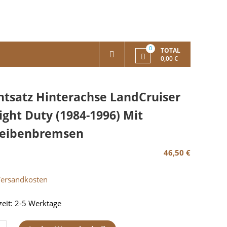
0
TOTAL
0,00 €
htsatz Hinterachse LandCruiser
Light Duty (1984-1996) Mit
eibenbremsen
46,50
€
Versandkosten
zeit:
2-5 Werktage
atz