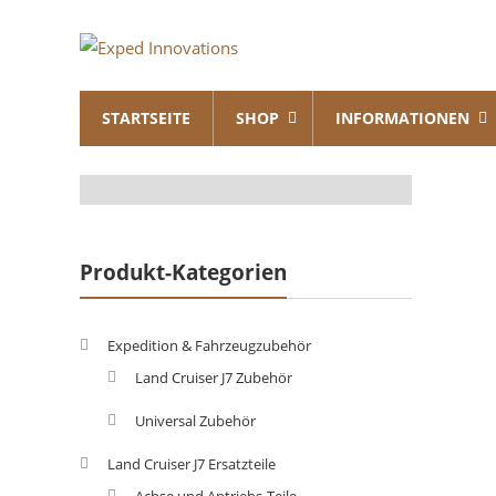
Skip
Exped
to
content
Innovations
STARTSEITE
SHOP
INFORMATIONEN
Solutions
for
your
Overland
Adventure
Produkt-Kategorien
Expedition & Fahrzeugzubehör
Land Cruiser J7 Zubehör
Universal Zubehör
Land Cruiser J7 Ersatzteile
Achse und Antriebs-Teile