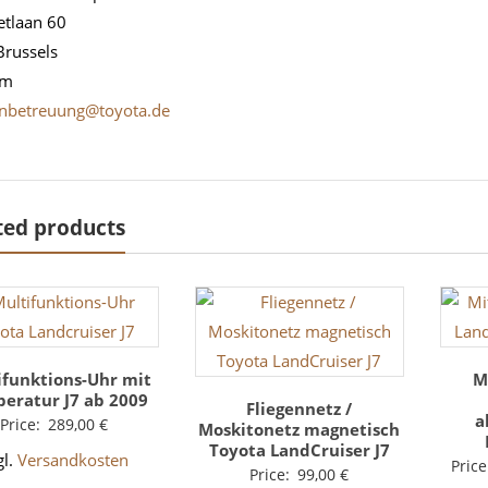
etlaan 60
Brussels
um
nbetreuung@toyota.de
ted products
ifunktions-Uhr mit
M
eratur J7 ab 2009
Fliegennetz /
a
Price:
289,00
€
Moskitonetz magnetisch
Toyota LandCruiser J7
gl.
Versandkosten
Price
Price:
99,00
€