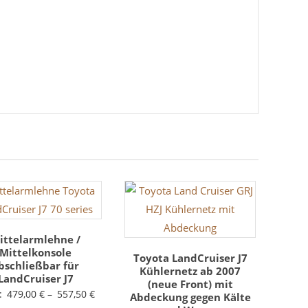
ittelarmlehne /
Mittelkonsole
Toyota LandCruiser J7
bschließbar für
Kühlernetz ab 2007
LandCruiser J7
(neue Front) mit
:
479,00
€
–
557,50
€
Abdeckung gegen Kälte