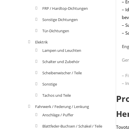
– E
FRP / Hardtop-Dichtungen
– I
bev
Sonstige Dichtungen
– S
Tür-Dichtungen
– S
Elektrik
Eng
Lampen und Leuchten
Gen
Schalter und Zubehör
Scheibenwischer / Teile
– F
– I
Sonstige
Tachos und Teile
Pr
Fahrwerk / Federung / Lenkung
He
Anschläge / Puffer
Blattfeder-Buchsen / Schäkel / Teile
Toyot