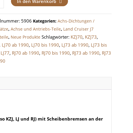
In den Warenkorb
rachse
ruiser
elnummer:
5906
Kategorien:
Achs-Dichtungen /
sätze
,
Achse und Antriebs-Teile
,
Land Cruiser J7
Schlagwörter:
KZJ70
,
KZJ73
,
teile
,
Neue Produkte
,
LJ70 ab 1990
,
LJ70 bis 1990
,
LJ73 ab 1990
,
LJ73 bis
-
,
LJ77
,
RJ70 ab 1990
,
RJ70 bis 1990
,
RJ73 ab 1990
,
RJ73
990
benbremsen
e
lso KZJ, LJ und RJ) mit Scheibenbremsen an der