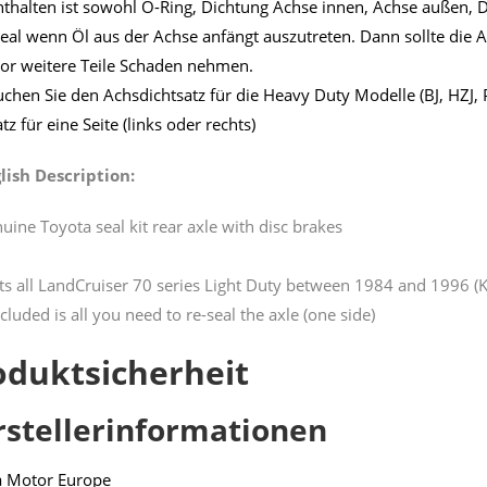
nthalten ist sowohl O-Ring, Dichtung Achse innen, Achse außen, D
deal wenn Öl aus der Achse anfängt auszutreten. Dann sollte die
or weitere Teile Schaden nehmen.
uchen Sie den Achsdichtsatz für die Heavy Duty Modelle (BJ, HZJ, 
atz für eine Seite (links oder rechts)
lish Description:
uine Toyota seal kit rear axle with disc brakes
its all LandCruiser 70 series Light Duty between 1984 and 1996 (KZJ
ncluded is all you need to re-seal the axle (one side)
oduktsicherheit
rstellerinformationen
a Motor Europe