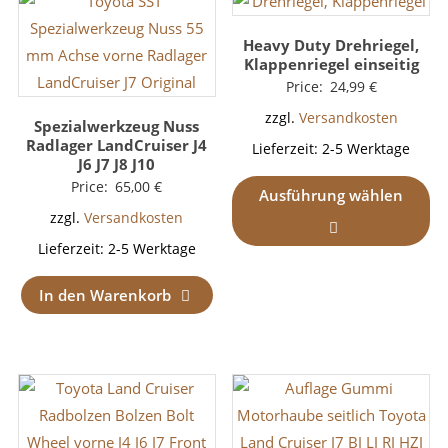
Heavy Duty Drehriegel,
Klappenriegel einseitig
Price:
24,99
€
zzgl.
Versandkosten
Spezialwerkzeug Nuss
Radlager LandCruiser J4
Lieferzeit:
2-5 Werktage
J6 J7 J8 J10
Price:
65,00
€
Ausführung wählen
zzgl.
Versandkosten
Lieferzeit:
2-5 Werktage
In den Warenkorb