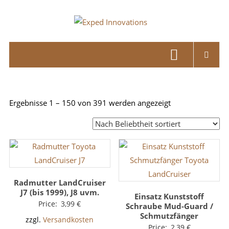
Skip
to
Exped
content
Innovations
Solutions
for
your
Nach
Ergebnisse 1 – 150 von 391 werden angezeigt
Overland
Beliebtheit
Adventure
sortiert
Radmutter LandCruiser
J7 (bis 1999), J8 uvm.
Einsatz Kunststoff
Price:
3,99
€
Schraube Mud-Guard /
Schmutzfänger
zzgl.
Versandkosten
Price:
2,39
€