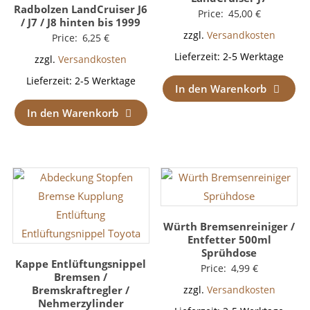
Radbolzen LandCruiser J6
Price:
45,00
€
/ J7 / J8 hinten bis 1999
zzgl.
Versandkosten
Price:
6,25
€
Lieferzeit:
2-5 Werktage
zzgl.
Versandkosten
Lieferzeit:
2-5 Werktage
In den Warenkorb
In den Warenkorb
Würth Bremsenreiniger /
Entfetter 500ml
Sprühdose
Kappe Entlüftungsnippel
Price:
4,99
€
Bremsen /
Bremskraftregler /
zzgl.
Versandkosten
Nehmerzylinder