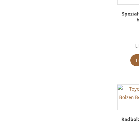
Spezia
h
L
I
Radbolz