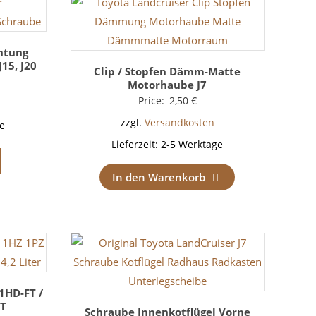
htung
J15, J20
Clip / Stopfen Dämm-Matte
Motorhaube J7
Price:
2,50
€
zzgl.
Versandkosten
e
Lieferzeit:
2-5 Werktage
In den Warenkorb
 1HD-FT /
-T
Schraube Innenkotflügel Vorne