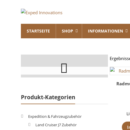
Skip
Exped
to
content
Innovations
STARTSEITE
SHOP
INFORMATIONEN
Solutions
for
your
Overland
Ergebniss
Adventure
Radmu
Produkt-Kategorien
L
Expedition & Fahrzeugzubehör
Land Cruiser J7 Zubehör
I