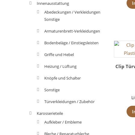
I
Innenausstattung
Abedeckungen / Verkleidungen
Sonstige
Armaturenbrett-Verkleidungen
Bodenbeläge / Einstiegsleisten
Griffe und Hebel
Clip Tür
Heizung / Lüftung
Knöpfe und Schalter
Sonstige
L
Türverkleidungen / Zubehör
I
Karosserieteile
Aufkleber / Embleme
Bleche / Reparaturbleche