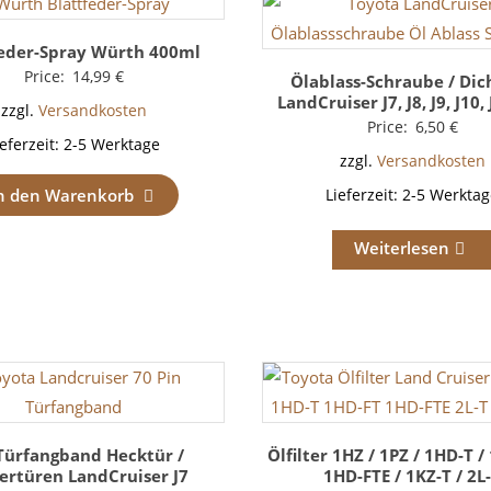
feder-Spray Würth 400ml
Price:
14,99
€
Ölablass-Schraube / Dic
LandCruiser J7, J8, J9, J10, 
zzgl.
Versandkosten
Price:
6,50
€
ieferzeit:
2-5 Werktage
zzgl.
Versandkosten
n den Warenkorb
Lieferzeit:
2-5 Werktag
Weiterlesen
Türfangband Hecktür /
Ölfilter 1HZ / 1PZ / 1HD-T /
ertüren LandCruiser J7
1HD-FTE / 1KZ-T / 2L