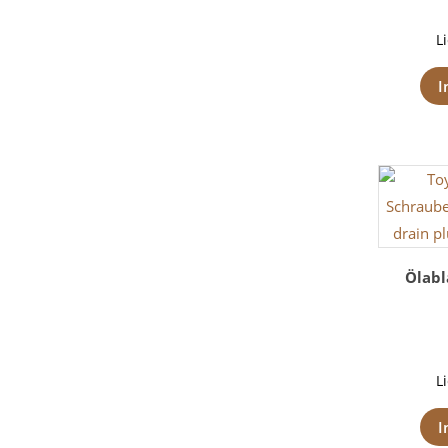
L
I
Ölabl
L
I