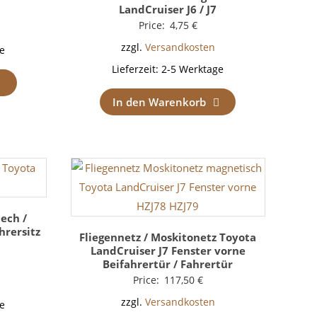
LandCruiser J6 / J7
Price:
4,75
€
zzgl.
Versandkosten
e
Lieferzeit:
2-5 Werktage
In den Warenkorb
lech /
hrersitz
Fliegennetz / Moskitonetz Toyota
LandCruiser J7 Fenster vorne
Beifahrertür / Fahrertür
Price:
117,50
€
zzgl.
Versandkosten
e