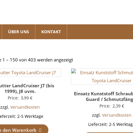
ÜBER UNS
KONTAKT
Nach
e 1 – 150 von 403 werden angezeigt
Beliebtheit
sortiert
tter LandCruiser J7 (bis
1999), J8 uvm.
Einsatz Kunststoff Schrau
Price:
3,99
€
Guard / Schmutzfäng
Price:
2,39
€
zzgl.
Versandkosten
zzgl.
Versandkosten
ieferzeit:
2-5 Werktage
Lieferzeit:
2-5 Werktag
n den Warenkorb