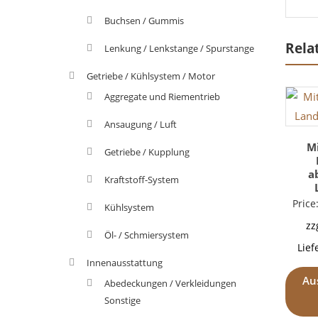
Buchsen / Gummis
Rela
Lenkung / Lenkstange / Spurstange
Getriebe / Kühlsystem / Motor
Aggregate und Riementrieb
Ansaugung / Luft
M
Getriebe / Kupplung
a
Kraftstoff-System
Price
Kühlsystem
zz
Öl- / Schmiersystem
Lief
Innenausstattung
Au
Abedeckungen / Verkleidungen
Sonstige