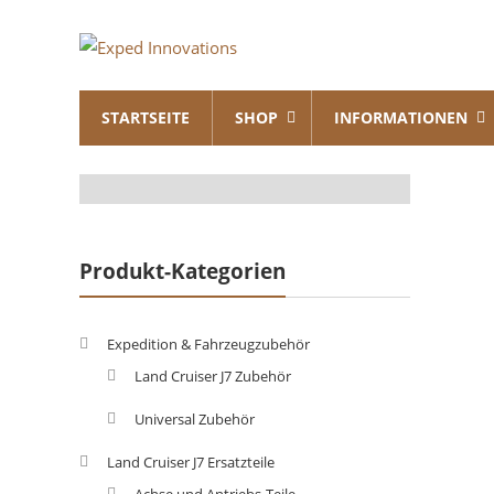
Skip
Exped
to
content
Innovations
STARTSEITE
SHOP
INFORMATIONEN
Solutions
for
your
Overland
Adventure
Produkt-Kategorien
Expedition & Fahrzeugzubehör
Land Cruiser J7 Zubehör
Universal Zubehör
Land Cruiser J7 Ersatzteile
Achse und Antriebs-Teile