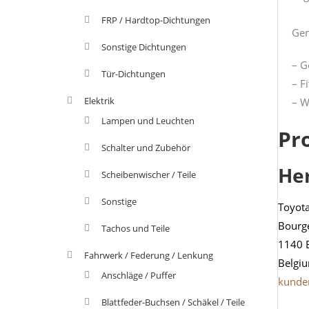
FRP / Hardtop-Dichtungen
Gen
Sonstige Dichtungen
– G
Tür-Dichtungen
– F
Elektrik
– W
Lampen und Leuchten
Pr
Schalter und Zubehör
He
Scheibenwischer / Teile
Sonstige
Toyot
Bourg
Tachos und Teile
1140 
Fahrwerk / Federung / Lenkung
Belgi
Anschläge / Puffer
kunde
Blattfeder-Buchsen / Schäkel / Teile