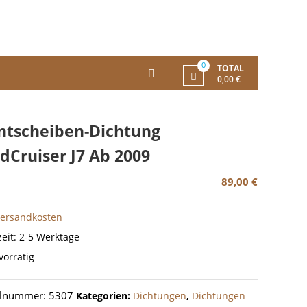
0
TOTAL
0,00 €
ntscheiben-Dichtung
dCruiser J7 Ab 2009
89,00
€
Versandkosten
zeit:
2-5 Werktage
vorrätig
elnummer:
5307
Kategorien:
Dichtungen
,
Dichtungen