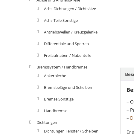
Achs-Dichtungen / Dichtsätze
Achs-Teile Sonstige
Antriebswellen / Kreuzgelenke
Differentiale und Sperren
Freilaufnaben / Nabenteile
Bremssystem / Handbremse
Bes
Ankerbleche
Bremsbeläge und Scheiben
Be
Bremse Sonstige
– O
– P
Handbremse
–
D
Dichtungen
Dichtungen Fenster / Scheiben
Eng