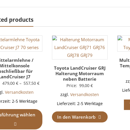
ted products
ittelarmlehne /
Mult
Mittelkonsole
Temp
Toyota LandCruiser GRJ
bschließbar für
Halterung Motorraum
LandCruiser J7
neben Batterie
zz
:
479,00
€
–
557,50
€
Price:
99,00
€
Lief
gl.
Versandkosten
zzgl.
Versandkosten
erzeit:
2-5 Werktage
Lieferzeit:
2-5 Werktage
sführung wählen
In den Warenkorb