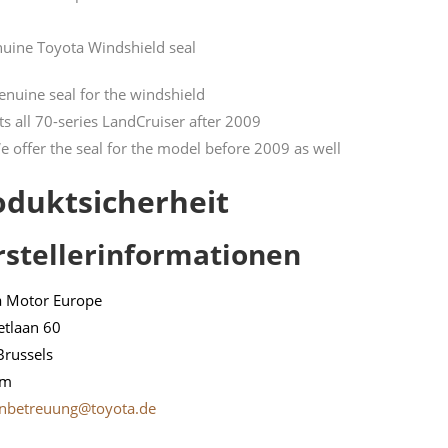
uine Toyota Windshield seal
enuine seal for the windshield
its all 70-series LandCruiser after 2009
e offer the seal for the model before 2009 as well
oduktsicherheit
rstellerinformationen
a Motor Europe
etlaan 60
Brussels
um
nbetreuung@toyota.de