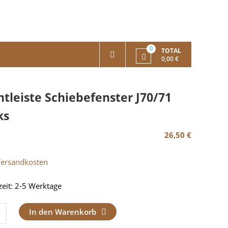
0
TOTAL
0,00 €
htleiste Schiebefenster J70/71
ks
26,50
€
Versandkosten
zeit:
2-5 Werktage
eiste
In den Warenkorb
befenster