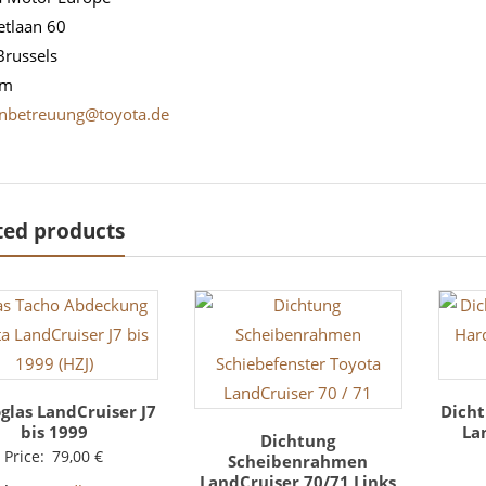
etlaan 60
Brussels
um
nbetreuung@toyota.de
ted products
glas LandCruiser J7
Dicht
bis 1999
La
Dichtung
Price:
79,00
€
Scheibenrahmen
LandCruiser 70/71 Links