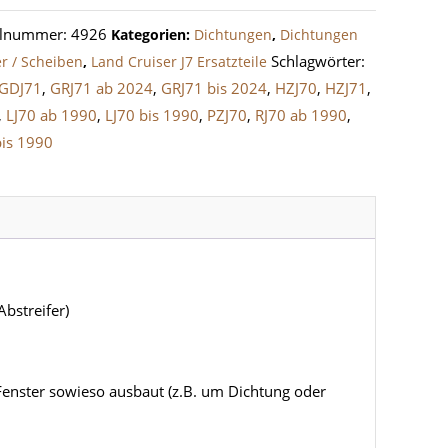
1
elnummer:
4926
Kategorien:
Dichtungen
,
Dichtungen
Schlagwörter:
er / Scheiben
,
Land Cruiser J7 Ersatzteile
e
GDJ71
,
GRJ71 ab 2024
,
GRJ71 bis 2024
,
HZJ70
,
HZJ71
,
,
LJ70 ab 1990
,
LJ70 bis 1990
,
PZJ70
,
RJ70 ab 1990
,
bis 1990
Abstreifer)
 Fenster sowieso ausbaut (z.B. um Dichtung oder