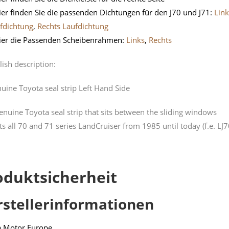
ier finden Sie die passenden Dichtungen für den J70 und J71:
Link
fdichtung
,
Rechts Laufdichtung
ier die Passenden Scheibenrahmen:
Links
,
Rechts
lish description:
uine Toyota seal strip Left Hand Side
enuine Toyota seal strip that sits between the sliding windows
its all 70 and 71 series LandCruiser from 1985 until today (f.e. LJ7
oduktsicherheit
rstellerinformationen
a Motor Europe