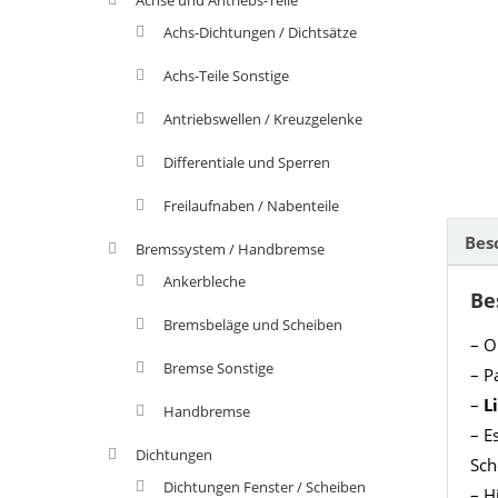
Achs-Dichtungen / Dichtsätze
Achs-Teile Sonstige
Antriebswellen / Kreuzgelenke
Differentiale und Sperren
Freilaufnaben / Nabenteile
Bes
Bremssystem / Handbremse
Ankerbleche
Be
Bremsbeläge und Scheiben
– O
Bremse Sonstige
– P
–
L
Handbremse
– E
Dichtungen
Sch
Dichtungen Fenster / Scheiben
– H