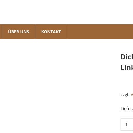
ÜBER UNS
KONTAKT
Dic
Lin
zzgl.
Liefer
Dichtl
Schie