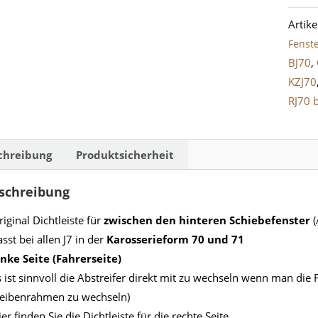
J70/7
Artik
Links
Fenst
Meng
BJ70
,
KZJ70
RJ70 
chreibung
Produktsicherheit
schreibung
riginal Dichtleiste für
zwischen den hinteren Schiebefenster
(
asst bei allen J7 in der
Karosserieform 70 und 71
inke Seite (Fahrerseite)
s ist sinnvoll die Abstreifer direkt mit zu wechseln wenn man die
eibenrahmen zu wechseln)
ier finden Sie die Dichtleiste für die rechte Seite