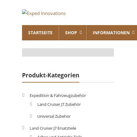
Skip
Exped
to
content
Innovations
STARTSEITE
SHOP
INFORMATIONEN
Solutions
for
your
Overland
Adventure
Produkt-Kategorien
Expedition & Fahrzeugzubehör
Land Cruiser J7 Zubehör
Universal Zubehör
Land Cruiser J7 Ersatzteile
Achse und Antriebs-Teile