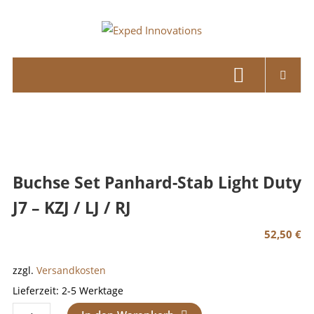
Skip
to
Exped
content
Innovations
Solutions
for
your
Overland
Adventure
Buchse Set Panhard-Stab Light Duty
J7 – KZJ / LJ / RJ
52,50
€
zzgl.
Versandkosten
Lieferzeit:
2-5 Werktage
Buchse