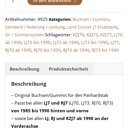
In den Warenkorb
Set
Panhard-
Artikelnummer:
4925
Kategorien:
Buchsen / Gummis
,
Stab
Fahrwerk / Federung / Lenkung
,
Land Cruiser J7 Ersatzteile
,
Light
Schlagwörter:
KZJ70
,
KZJ73
,
KZJ77
,
LJ70
Öl- / Schmiersystem
Duty
ab 1990
,
LJ70 bis 1990
,
LJ73 ab 1990
,
LJ73 bis 1990
,
LJ77
,
J7
RJ70 ab 1990
,
RJ70 bis 1990
,
RJ73 ab 1990
,
RJ73 bis 1990
-
KZJ
/
Beschreibung
Produktsicherheit
LJ
Beschreibung
/
RJ
– Original Buchsen/Gummis für den Panhardstab
Menge
– Passt bei allen
LJ7 und RJ7
(LJ70, LJ73, RJ70, RJ73)
von 1985 bis 1990 hinten und vorne
– sowie bei allen
LJ, RJ und KZJ7 ab 1990 an der
Vorderachse