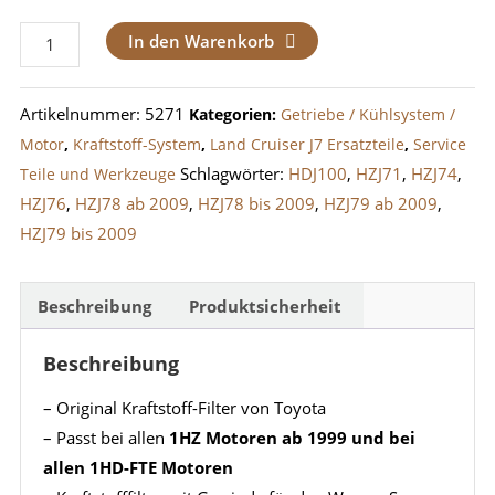
Kraftstofffilter
In den Warenkorb
1HZ
ab
Artikelnummer:
5271
Kategorien:
Getriebe / Kühlsystem /
1999
Motor
,
Kraftstoff-System
,
Land Cruiser J7 Ersatzteile
,
Service
/
Schlagwörter:
HDJ100
,
HZJ71
,
HZJ74
,
Teile und Werkzeuge
1HD-
HZJ76
,
HZJ78 ab 2009
,
HZJ78 bis 2009
,
HZJ79 ab 2009
,
FTE
HZJ79 bis 2009
Menge
Beschreibung
Produktsicherheit
Beschreibung
– Original Kraftstoff-Filter von Toyota
– Passt bei allen
1HZ Motoren ab 1999 und bei
allen 1HD-FTE Motoren