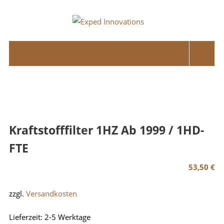
Skip
to
Exped
content
Innovations
Solutions
for
your
Overland
Adventure
Kraftstofffilter 1HZ Ab 1999 / 1HD-
FTE
53,50
€
zzgl.
Versandkosten
Lieferzeit:
2-5 Werktage