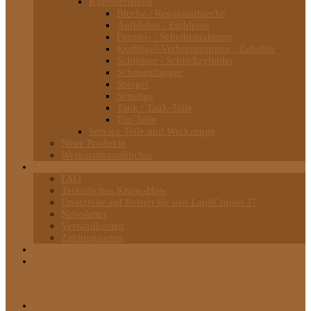
Karosserieteile
Bleche / Reparaturbleche
Aufkleber / Embleme
Fenster- / Scheibenrahmen
Kotflügel-Verbreiterungen / Zubehör
Schlösser / Schließzylinder
Schmutzfänger
Spiegel
Sonstige
Tank / Tank-Teile
Tür-Teile
Service Teile und Werkzeuge
Neue Produkte
Werkstatthandbücher
Informationen
FAQ
Technisches Know-How
Ersatzteile auf Reisen für den LandCruiser J7
Newsletter
Versandkosten
Zahlungsarten
Über uns
Kontakt
Startseite