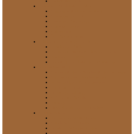
Tachos und Teile
Getriebe / Kühlsystem / Motor
Aggregate und Riementrieb
Ansaugung / Luft
Getriebe / Kupplung
Kraftstoff-System
Kühlsystem
Öl- / Schmiersystem
Fahrwerk / Federung / Lenkung
Anschläge / Puffer
Blattfeder-Buchsen / Schäkel / Teile
Buchsen / Gummis
Lenkung / Lenkstange / Spurstange
Innenausstattung
Abedeckungen / Verkleidungen Sonstige
Armaturenbrett-Verkleidungen
Bodenbeläge / Einstiegsleisten
Griffe und Hebel
Heizung / Lüftung
Knöpfe und Schalter
Sonstige
Türverkleidungen / Zubehör
Karosserieteile
Bleche / Reparaturbleche
Aufkleber / Embleme
Fenster- / Scheibenrahmen
Kotflügel-Verbreiterungen / Zubehör