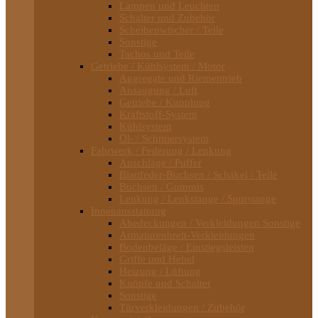
Lampen und Leuchten
Schalter und Zubehör
Scheibenwischer / Teile
Sonstige
Tachos und Teile
Getriebe / Kühlsystem / Motor
Aggregate und Riementrieb
Ansaugung / Luft
Getriebe / Kupplung
Kraftstoff-System
Kühlsystem
Öl- / Schmiersystem
Fahrwerk / Federung / Lenkung
Anschläge / Puffer
Blattfeder-Buchsen / Schäkel / Teile
Buchsen / Gummis
Lenkung / Lenkstange / Spurstange
Innenausstattung
Abedeckungen / Verkleidungen Sonstige
Armaturenbrett-Verkleidungen
Bodenbeläge / Einstiegsleisten
Griffe und Hebel
Heizung / Lüftung
Knöpfe und Schalter
Sonstige
Türverkleidungen / Zubehör