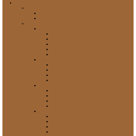
Shop
Expedition & Fahrzeugzubehör
Land Cruiser J7 Zubehör
Universal Zubehör
Land Cruiser J7 Ersatzteile
Achse und Antriebs-Teile
Achs-Dichtungen / Dichtsätze
Achs-Teile Sonstige
Antriebswellen / Kreuzgelenke
Differentiale und Sperren
Freilaufnaben / Nabenteile
Bremssystem / Handbremse
Ankerbleche
Bremsbeläge und Scheiben
Bremse Sonstige
Handbremse
Dichtungen
Dichtungen Fenster / Scheiben
FRP / Hardtop-Dichtungen
Sonstige Dichtungen
Tür-Dichtungen
Elektrik
Lampen und Leuchten
Schalter und Zubehör
Scheibenwischer / Teile
Sonstige