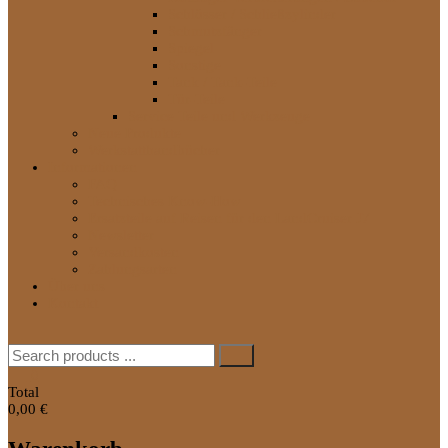
Schlösser / Schließzylinder
Schmutzfänger
Spiegel
Sonstige
Tank / Tank-Teile
Tür-Teile
Service Teile und Werkzeuge
Neue Produkte
Werkstatthandbücher
Informationen
FAQ
Technisches Know-How
Ersatzteile auf Reisen für den LandCruiser J7
Newsletter
Versandkosten
Zahlungsarten
Über uns
Kontakt
Search
for:
0
Total
0,00 €