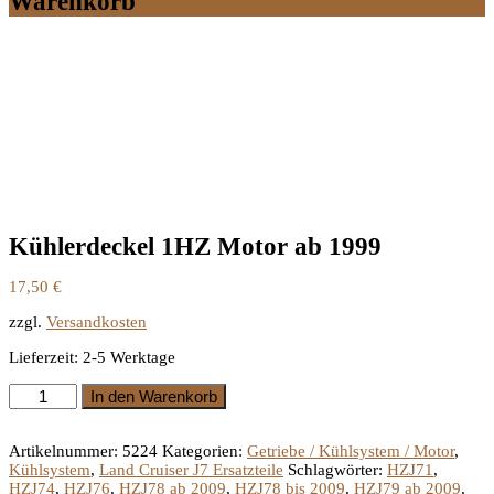
Warenkorb
Kühlerdeckel 1HZ Motor ab 1999
17,50
€
zzgl.
Versandkosten
Lieferzeit:
2-5 Werktage
Kühlerdeckel
In den Warenkorb
1HZ
Motor
ab
Artikelnummer:
5224
Kategorien:
Getriebe / Kühlsystem / Motor
,
1999
Kühlsystem
,
Land Cruiser J7 Ersatzteile
Schlagwörter:
HZJ71
,
Menge
HZJ74
,
HZJ76
,
HZJ78 ab 2009
,
HZJ78 bis 2009
,
HZJ79 ab 2009
,