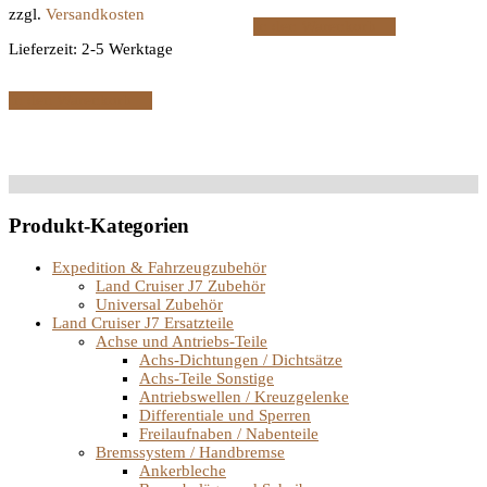
zzgl.
Versandkosten
In den Warenkorb
Lieferzeit:
2-5 Werktage
In den Warenkorb
Produkt-Kategorien
Expedition & Fahrzeugzubehör
Land Cruiser J7 Zubehör
Universal Zubehör
Land Cruiser J7 Ersatzteile
Achse und Antriebs-Teile
Achs-Dichtungen / Dichtsätze
Achs-Teile Sonstige
Antriebswellen / Kreuzgelenke
Differentiale und Sperren
Freilaufnaben / Nabenteile
Bremssystem / Handbremse
Ankerbleche