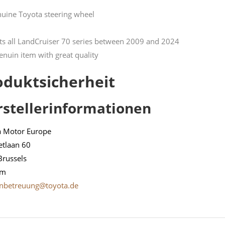
uine Toyota steering wheel
its all LandCruiser 70 series between 2009 and 2024
enuin item with great quality
oduktsicherheit
rstellerinformationen
a Motor Europe
etlaan 60
Brussels
um
nbetreuung@toyota.de