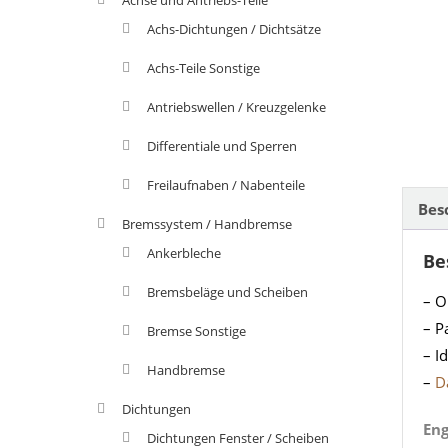
Achs-Dichtungen / Dichtsätze
Achs-Teile Sonstige
Antriebswellen / Kreuzgelenke
Differentiale und Sperren
Freilaufnaben / Nabenteile
Bes
Bremssystem / Handbremse
Ankerbleche
Be
Bremsbeläge und Scheiben
– O
– P
Bremse Sonstige
– I
Handbremse
–
D
Dichtungen
Eng
Dichtungen Fenster / Scheiben