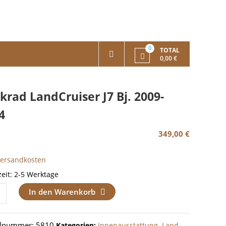
0
TOTAL
0,00 €
krad LandCruiser J7 Bj. 2009-
4
349,00
€
Versandkosten
zeit:
2-5 Werktage
ad
In den Warenkorb
ruiser
elnummer:
5810
Kategorien:
Innenausstattung
,
Land