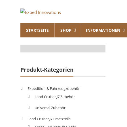
Skip
Exped
to
content
Innovations
STARTSEITE
SHOP
INFORMATIONEN
Solutions
for
your
Overland
Adventure
Produkt-Kategorien
Expedition & Fahrzeugzubehör
Land Cruiser J7 Zubehör
Universal Zubehör
Land Cruiser J7 Ersatzteile
Achse und Antriebs-Teile