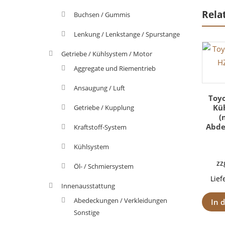
Rela
Buchsen / Gummis
Lenkung / Lenkstange / Spurstange
Getriebe / Kühlsystem / Motor
Aggregate und Riementrieb
Ansaugung / Luft
Toyo
Kü
Getriebe / Kupplung
(
Abde
Kraftstoff-System
Kühlsystem
zz
Öl- / Schmiersystem
Lief
Innenausstattung
Abedeckungen / Verkleidungen
In 
Sonstige