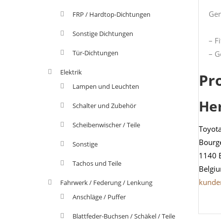
Gen
FRP / Hardtop-Dichtungen
Sonstige Dichtungen
– F
Tür-Dichtungen
– G
Elektrik
Pr
Lampen und Leuchten
He
Schalter und Zubehör
Scheibenwischer / Teile
Toyot
Bourg
Sonstige
1140 
Tachos und Teile
Belgi
kunde
Fahrwerk / Federung / Lenkung
Anschläge / Puffer
Blattfeder-Buchsen / Schäkel / Teile