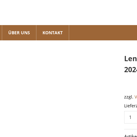
ÜBER UNS
KONTAKT
Len
202
zzgl.
Liefer
Lenkr
LandC
J7
Artik