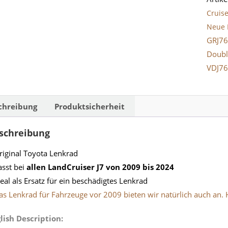
Bj.
Cruise
2009-
Neue 
2024
GRJ76
Meng
Doubl
VDJ7
chreibung
Produktsicherheit
schreibung
riginal Toyota Lenkrad
asst bei
allen LandCruiser J7 von 2009 bis 2024
deal als Ersatz für ein beschädigtes Lenkrad
as Lenkrad für Fahrzeuge vor 2009 bieten wir natürlich auch an. H
lish Description: