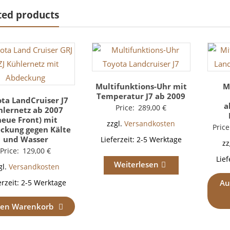
ted products
Multifunktions-Uhr mit
M
Temperatur J7 ab 2009
ta LandCruiser J7
a
Price:
289,00
€
hlernetz ab 2007
neue Front) mit
zzgl.
Versandkosten
Price
ckung gegen Kälte
und Wasser
Lieferzeit:
2-5 Werktage
zz
Price:
129,00
€
Lief
Weiterlesen
gl.
Versandkosten
Au
erzeit:
2-5 Werktage
den Warenkorb