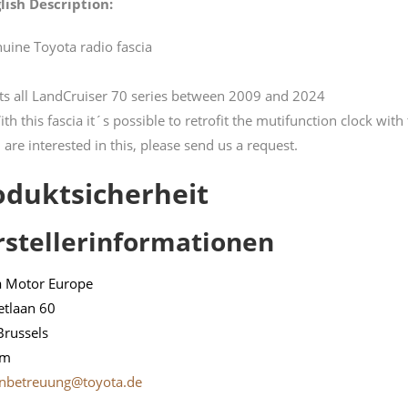
lish Description:
uine Toyota radio fascia
its all LandCruiser 70 series between 2009 and 2024
ith this fascia it´s possible to retrofit the mutifunction clock wit
 are interested in this, please send us a request.
oduktsicherheit
rstellerinformationen
a Motor Europe
etlaan 60
Brussels
um
nbetreuung@toyota.de