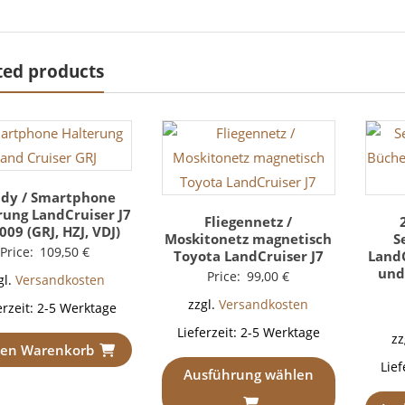
ted products
dy / Smartphone
rung LandCruiser J7
Fliegennetz /
009 (GRJ, HZJ, VDJ)
Moskitonetz magnetisch
S
Price:
109,50
€
Toyota LandCruiser J7
LandC
und 
Price:
99,00
€
gl.
Versandkosten
zzgl.
Versandkosten
erzeit:
2-5 Werktage
Lieferzeit:
2-5 Werktage
zz
den Warenkorb
Lief
Ausführung wählen