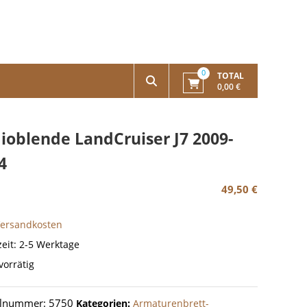
0
TOTAL
0,00 €
ioblende LandCruiser J7 2009-
4
49,50
€
Versandkosten
zeit:
2-5 Werktage
vorrätig
elnummer:
5750
Kategorien:
Armaturenbrett-