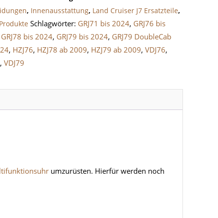
eidungen
,
Innenausstattung
,
Land Cruiser J7 Ersatzteile
,
Schlagwörter:
GRJ71 bis 2024
,
GRJ76 bis
Produkte
,
GRJ78 bis 2024
,
GRJ79 bis 2024
,
GRJ79 DoubleCab
024
,
HZJ76
,
HZJ78 ab 2009
,
HZJ79 ab 2009
,
VDJ76
,
8
,
VDJ79
tifunktionsuhr
umzurüsten. Hierfür werden noch