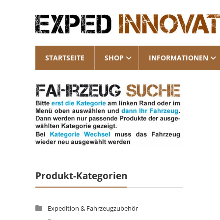
Skip
Exped
to
content
Innovations
Solutions
STARTSEITE
SHOP
INFORMATIONEN
for
your
Overland
Adventure
Produkt-Kategorien
Expedition & Fahrzeugzubehör