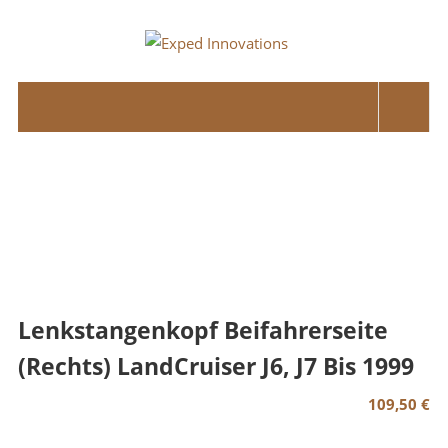
Skip
to
Exped
content
Innovations
Solutions
for
your
Overland
Adventure
Lenkstangenkopf Beifahrerseite
(Rechts) LandCruiser J6, J7 Bis 1999
109,50
€