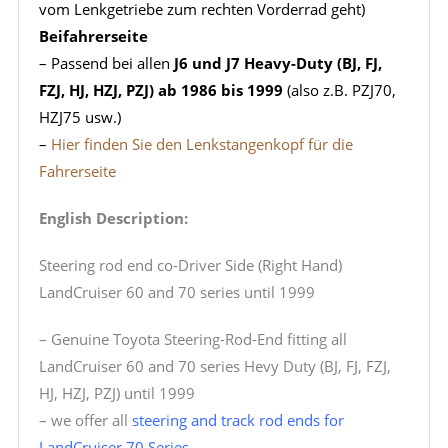
vom Lenkgetriebe zum rechten Vorderrad geht)
Beifahrerseite
– Passend bei allen
J6 und J7 Heavy-Duty (BJ, FJ,
FZJ, HJ, HZJ, PZJ) ab 1986 bis 1999
(also z.B. PZJ70,
HZJ75 usw.)
–
Hier finden Sie den Lenkstangenkopf für die
Fahrerseite
English Description:
Steering rod end co-Driver Side (Right Hand)
LandCruiser 60 and 70 series until 1999
– Genuine Toyota Steering-Rod-End fitting all
LandCruiser 60 and 70 series Hevy Duty (BJ, FJ, FZJ,
HJ, HZJ, PZJ) until 1999
– we offer all
steering and track rod ends for
LandCruiser 70 Series