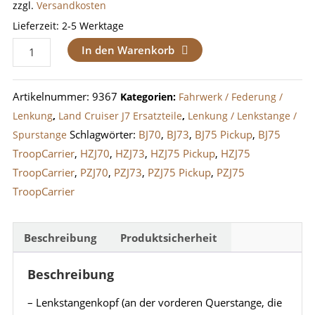
zzgl.
Versandkosten
Lieferzeit:
2-5 Werktage
Lenkstangenkopf
In den Warenkorb
Beifahrerseite
(Rechts)
Artikelnummer:
9367
Kategorien:
Fahrwerk / Federung /
LandCruiser
Lenkung
,
Land Cruiser J7 Ersatzteile
,
Lenkung / Lenkstange /
J6,
Schlagwörter:
BJ70
,
BJ73
,
BJ75 Pickup
,
BJ75
Spurstange
J7
TroopCarrier
,
HZJ70
,
HZJ73
,
HZJ75 Pickup
,
HZJ75
bis
TroopCarrier
,
PZJ70
,
PZJ73
,
PZJ75 Pickup
,
PZJ75
1999
TroopCarrier
Menge
Beschreibung
Produktsicherheit
Beschreibung
– Lenkstangenkopf (an der vorderen Querstange, die