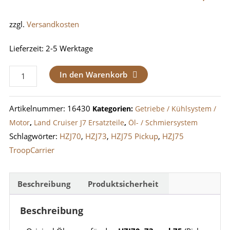
zzgl.
Versandkosten
Lieferzeit:
2-5 Werktage
Ölwanne
In den Warenkorb
LandCruiser
HZJ70,
Artikelnummer:
16430
Kategorien:
Getriebe / Kühlsystem /
HZJ73,
Motor
,
Land Cruiser J7 Ersatzteile
,
Öl- / Schmiersystem
HZJ75
Schlagwörter:
HZJ70
,
HZJ73
,
HZJ75 Pickup
,
HZJ75
Menge
TroopCarrier
Beschreibung
Produktsicherheit
Beschreibung