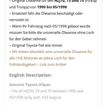
– Original Ölwanne für den
HZJ70, 73 und 75
(Pickup
und Troopy) von
1990 bis 05/1998
– Ersatzteil falls die Ölwanne beschädigt oder
verrostet ist
– Wenn Ihr Fahrzeug nach 05/1998 gebaut wurde
müssen Sie bitte die universelle Ölwanne ohne Loch
für den Geber nehmen
– Original Toyota-Teil wie immer
–
Wir bieten ebenfalls eine universelle Ölwanne für
alle 1HZ Motoren an (ohne Loch für den
Füllstandsgeber) – Link zum Artikel
English Description:
Genuine Toyota Oilpan
– Fits all HZJ70, 73 and 75 between 1990 and
05/1998 (only with 1HZ engine)