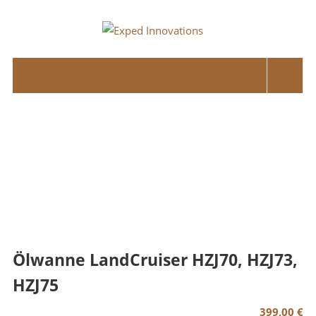
Skip
to
Exped
content
Innovations
Solutions
for
your
Overland
Adventure
Ölwanne LandCruiser HZJ70, HZJ73,
HZJ75
399,00
€