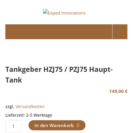
Skip
to
Exped
content
Innovations
Solutions
for
your
Overland
Tankgeber HZJ75 / PZJ75 Haupt-
Adventure
Tank
149,00
€
zzgl.
Versandkosten
Lieferzeit:
2-5 Werktage
Tankgeber
In den Warenkorb
HZJ75