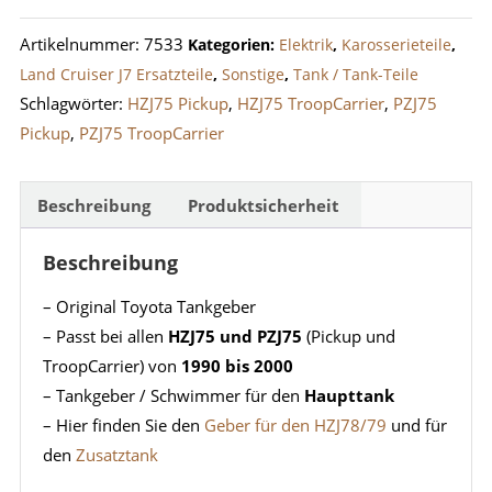
/
Artikelnummer:
7533
Kategorien:
Elektrik
,
Karosserieteile
,
PZJ75
Land Cruiser J7 Ersatzteile
,
Sonstige
,
Tank / Tank-Teile
Haupt-
Schlagwörter:
HZJ75 Pickup
,
HZJ75 TroopCarrier
,
PZJ75
Tank
Pickup
,
PZJ75 TroopCarrier
Menge
Beschreibung
Produktsicherheit
Beschreibung
– Original Toyota Tankgeber
– Passt bei allen
HZJ75 und PZJ75
(Pickup und
TroopCarrier) von
1990 bis 2000
– Tankgeber / Schwimmer für den
Haupttank
– Hier finden Sie den
Geber für den HZJ78/79
und für
den
Zusatztank