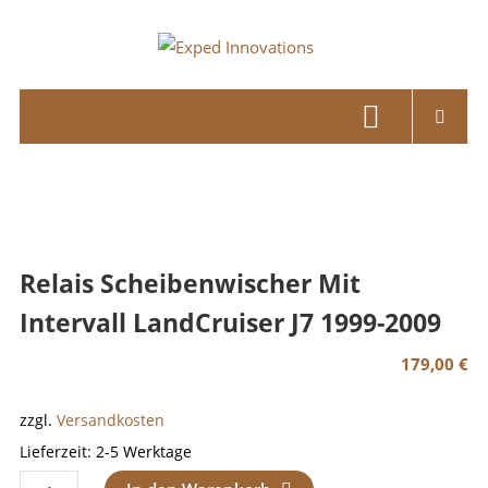
Skip
to
Exped
content
Innovations
Solutions
for
your
Overland
Adventure
Relais Scheibenwischer Mit
Intervall LandCruiser J7 1999-2009
179,00
€
zzgl.
Versandkosten
Lieferzeit:
2-5 Werktage
Relais