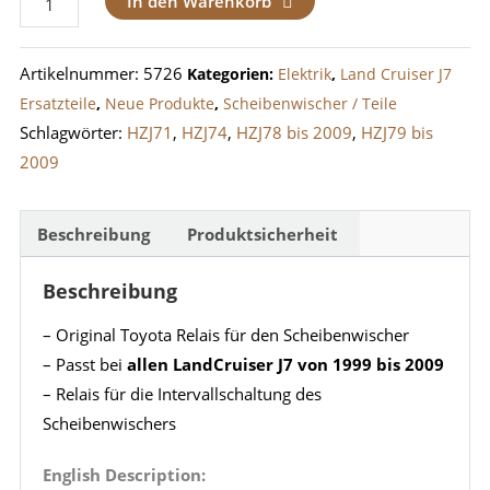
In den Warenkorb
Scheibenwischer
mit
Artikelnummer:
5726
Kategorien:
Elektrik
,
Land Cruiser J7
Intervall
Ersatzteile
,
Neue Produkte
,
Scheibenwischer / Teile
LandCruiser
Schlagwörter:
HZJ71
,
HZJ74
,
HZJ78 bis 2009
,
HZJ79 bis
J7
2009
1999-
2009
Menge
Beschreibung
Produktsicherheit
Beschreibung
– Original Toyota Relais für den Scheibenwischer
– Passt bei
allen LandCruiser J7 von 1999 bis 2009
– Relais für die Intervallschaltung des
Scheibenwischers
English Description: